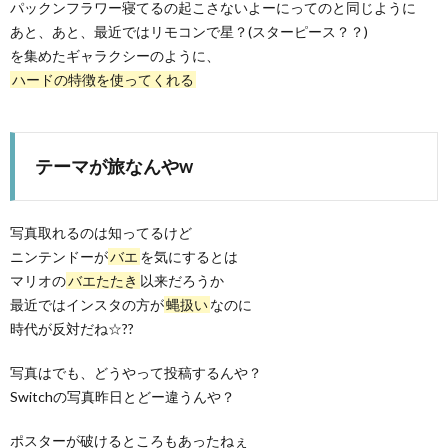
パックンフラワー寝てるの起こさないよーにってのと同じように
あと、あと、最近ではリモコンで星？(スターピース？？)
を集めたギャラクシーのように、
PS4
ハードの特徴を使ってくれる
テーマが旅なんやw
F
ア
写真取れるのは知ってるけど
ニンテンドーが
バエ
を気にするとは
ス
マリオの
バエたたき
以来だろうか
最近ではインスタの方が
蝿扱い
なのに
マ
時代が反対だね☆??
写真はでも、どうやって投稿するんや？
ホ
Switchの写真昨日とどー違うんや？
OTH
ポスターが破けるところもあったねぇ