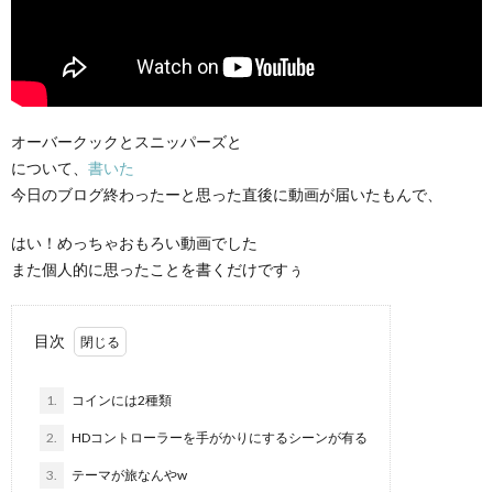
オーバークックとスニッパーズと
について、
書いた
今日のブログ終わったーと思った直後に動画が届いたもんで、
はい！めっちゃおもろい動画でした
また個人的に思ったことを書くだけですぅ
ピ
目次
1.
コインには2種類
マ
2.
HDコントローラーを手がかりにするシーンが有る
マ
3.
テーマが旅なんやw