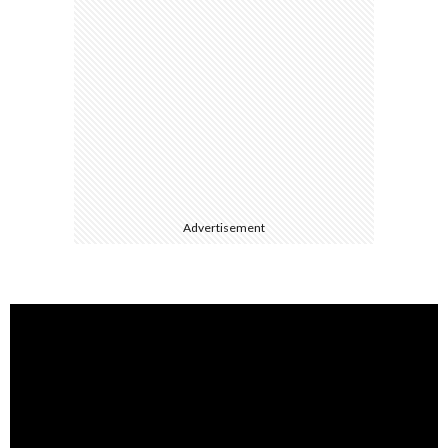
3DS
/
DS
H
ス
Advertisement
WiiU
/
Wii