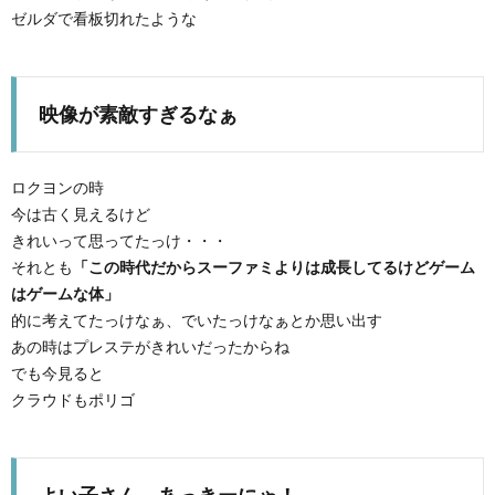
ゼルダで看板切れたような
映像が素敵すぎるなぁ
ロクヨンの時
今は古く見えるけど
A
きれいって思ってたっけ・・・
それとも
「この時代だからスーファミよりは成長してるけどゲーム
はゲームな体」
的に考えてたっけなぁ、でいたっけなぁとか思い出す
あの時はプレステがきれいだったからね
でも今見ると
クラウドもポリゴ
よい子さん、あっきーにゃ！