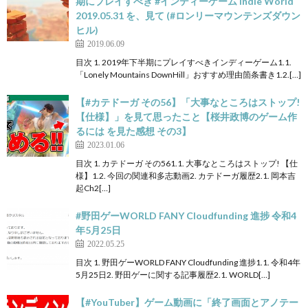
期にプレイすべき #インディーゲーム Indie World
2019.05.31 を、見て (#ロンリーマウンテンズダウン
ヒル)
2019.06.09
目次 1. 2019年下半期にプレイすべきインディーゲーム1.1.
「Lonely Mountains DownHill」おすすめ理由箇条書き1.2.[…]
【#カテドーガ その56】「大事なところはストップ!
【仕様】」を見て思ったこと【桜井政博のゲーム作
るには を見た感想 その3】
2023.01.06
目次 1. カテドーガ その561.1. 大事なところはストップ! 【仕
様】1.2. 今回の関連和多志動画2. カテドーガ履歴2.1. 岡本吉
起Ch2[…]
#野田ゲーWORLD FANY Cloudfunding 進捗 令和4
年5月25日
2022.05.25
目次 1. 野田ゲーWORLD FANY Cloudfunding 進捗1.1. 令和4年
5月25日2. 野田ゲーに関する記事履歴2.1. WORLD[…]
【#YouTuber】ゲーム動画に「終了画面とアノテー