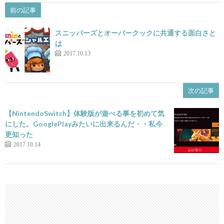
前の記事
スニッパーズとオーバークックに共通する面白さと
は
2017.10.13
次の記事
【NintendoSwitch】体験版が遊べる事を初めて気
にした。GooglePlayみたいに出来るんだ・・私今
更知った
2017.10.14