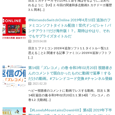
目次 1. カテドーガ その2341.1. 必ず飛ばせるように､止めら
れるように 【UI】2. 今回の関連和多志動画3. カテドーガ履歴
3.1. 岡本[…]
#NintendoSwitchOnline 2019年4月10日 追加のフ
ァミコンソフトタイトル配信！世代ドンピシャ！パ
ンチアウト!!だけ海外版！？。期待はやはり、それ
でもサプライズタイトルだ
2019.04.08
目次 1. ファミコン 2019/4 追加ソフト1.1. タイトル一覧1.2.
思えること2. 関連する記事 ファミコン 2019/4 追加ソフト フ
[…]
第14回「ズレコメ」の巻 令和3年02月20日 視聴者さ
んのコメントで面白かったものに動画で返事！する
だけの動画。#フレンドコード交換 #チャンネル登録
2021.02.20
ヘビー視聴者のコメントに 動画でレスする動画。 目次 1. 第
14回 返信の儀 令和3年02月20日1.1. 第14回「ズレコメ」の
巻1.2. 元動画[…]
【#LonelyMountainsDownHill】第6回 2019年下半