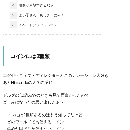
4.
映像が素敵すぎるなぁ
5.
よい子さん、あっきーにゃ！
6.
イベントクリア→ムーン
マ
コインには2種類
エグゼクティブ・ディレクターとこのナレーション大好き
あとNintendoの人？の感じ
ゼルダの伝説BoWのときも見て面白かったので
楽しみになったの思い出したぁ～
コインには2種類あるのはもう知ってたけど
・どのワールドでも使えるコイン
・集めた国でしか使えないコイン