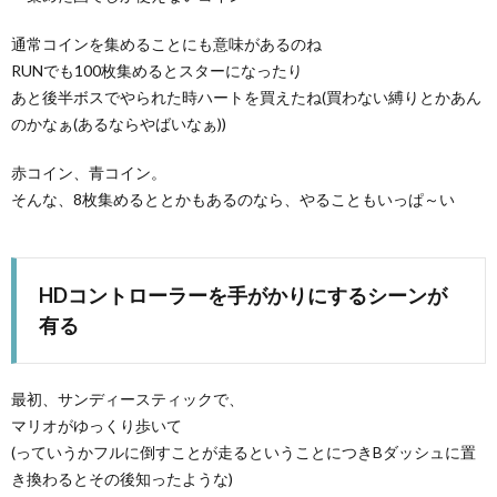
通常コインを集めることにも意味があるのね
RUNでも100枚集めるとスターになったり
あと後半ボスでやられた時ハートを買えたね(買わない縛りとかあん
のかなぁ(あるならやばいなぁ))
赤コイン、青コイン。
そんな、8枚集めるととかもあるのなら、やることもいっぱ～い
HDコントローラーを手がかりにするシーンが
ス
有る
最初、サンディースティックで、
マリオがゆっくり歩いて
X
(っていうかフルに倒すことが走るということにつきBダッシュに置
き換わるとその後知ったような)