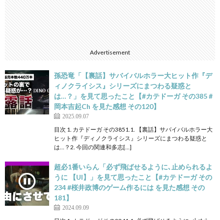
Advertisement
孫恐竜「【裏話】サバイバルホラー大ヒット作『デ
ィノクライシス』シリーズにまつわる疑惑と
は…？」を見て思ったこと【#カテドーガ その385 #
岡本吉起Ch を見た感想 その120】
2025.09.07
目次 1. カテドーガ その3851.1. 【裏話】サバイバルホラー大
ヒット作『ディノクライシス』シリーズにまつわる疑惑と
は…？2. 今回の関連和多志[…]
超必1番いらん「必ず飛ばせるように､止められるよ
うに 【UI】」を見て思ったこと【#カテドーガ その
234 #桜井政博のゲーム作るには を見た感想 その
181】
2024.09.09