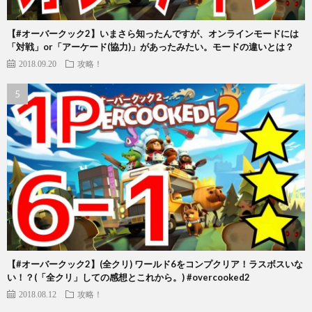
【#オーバークック2】いまさら知ったんですが、オンラインモードには
「対戦」or「アーケード(協力)」があったみたい。モードの違いとは？
2018.09.20
攻略！
【#オーバークック2】(全クリ) ワールド6をコンプクリア！ラスボスいな
い！？(「全クリ」しての感想とこれから。) #overcooked2
2018.08.12
攻略！