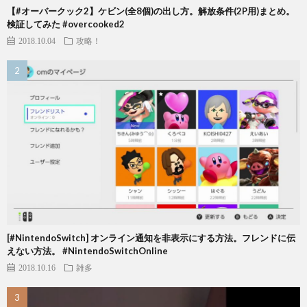
【#オーバークック2】ケビン(全8個)の出し方。解放条件(2P用)まとめ。
検証してみた #overcooked2
2018.10.04
攻略！
[#NintendoSwitch] オンライン通知を非表示にする方法。フレンドに伝
えない方法。 #NintendoSwitchOnline
2018.10.16
雑多