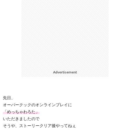
3DS
/
DS
H
ス
Advertisement
WiiU
先日、
オーバークックのオンラインプレイに
「めっちゃわろた」
/
いただきましたので
そうや、ストーリークリア後やってねぇ
Wii