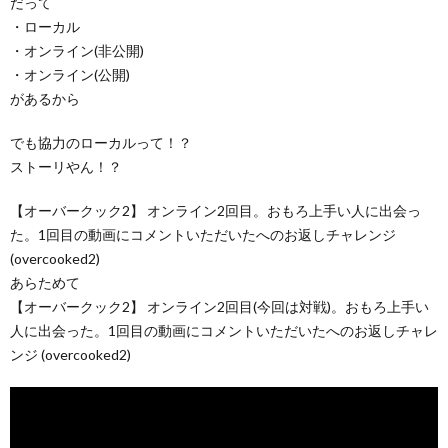
だって
・ローカル
・オンライン(非公開)
PS4
・オンライン(公開)
があるから
でも協力のローカルって！？
F
ストーリやん！？
【オーバークック2】 オンライン2回目。おもろ上手い人に出会っ
ア
た。1回目の動画にコメントいただいたへのお返しチャレンジ
(overcooked2)
ス
あらためて
【オーバークック2】 オンライン2回目(今回は対戦)。おもろ上手い
マ
人に出会った。1回目の動画にコメントいただいたへのお返しチャレ
ンジ (overcooked2)
ホ
OTH