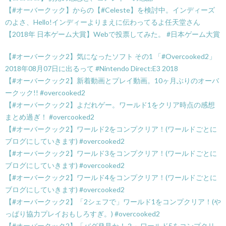
【#オーバークック】からの【#Celeste】を検討中。インディーズ
のよさ、Hello!インディーよりまえに伝わってるよ任天堂さん
【2018年 日本ゲーム大賞】Webで投票してみた。 #日本ゲーム大賞
【#オーバークック2】気になったソフト その1 「#Overcooked2」
2018年08月07日に出るって #Nintendo Direct:E3 2018
【#オーバークック2】新着動画とプレイ動画。10ヶ月ぶりのオーバ
ークック!! #overcooked2
【#オーバークック2】よだれゲー。ワールド1をクリア時点の感想
まとめ過ぎ！ #overcooked2
【#オーバークック2】ワールド2をコンプクリア！(ワールドごとに
ブログにしていきます) #overcooked2
【#オーバークック2】ワールド3をコンプクリア！(ワールドごとに
ブログにしていきます) #overcooked2
【#オーバークック2】ワールド4をコンプクリア！(ワールドごとに
ブログにしていきます) #overcooked2
【#オーバークック2】「2シェフで」ワールド1をコンプクリア！(や
っぱり協力プレイおもしろすぎ。) #overcooked2
【#オーバークック2】「バグ発見か！？」ワールド5をコンプクリ