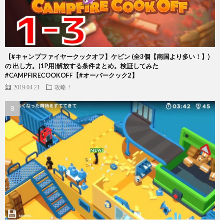
【#キャンプファイヤークックオフ】ケビン (全3個【南国より多い！】)
の 出し方。(1P用)解放する条件まとめ。検証してみた
#CAMPFIRECOOKOFF【#オーバークック2】
2019.04.21
攻略！