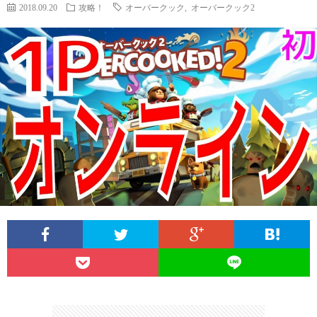
2018.09.20
攻略！
オーバークック
,
オーバークック2
A
1