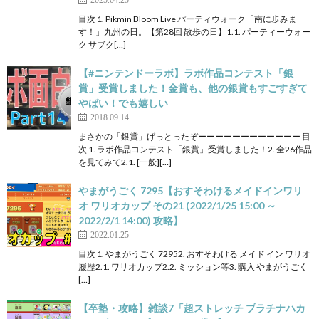
目次 1. Pikmin Bloom Live パーティウォーク「南に歩みま
す！」九州の日。【第28回 散歩の日】1.1. パーティーウォー
ク サブク[…]
【#ニンテンドーラボ】ラボ作品コンテスト「銀
賞」受賞しました！金賞も、他の銀賞もすごすぎて
やばい！でも嬉しい
2018.09.14
まさかの「銀賞」げっとったぞーーーーーーーーーーーー 目
次 1. ラボ作品コンテスト「銀賞」受賞しました！2. 全26作品
を見てみて2.1. [一般][…]
やまがうごく 7295【おすそわけるメイドインワリ
オ ワリオカップ その21 (2022/1/25 15:00 ～
2022/2/1 14:00) 攻略】
2022.01.25
目次 1. やまがうごく 72952. おすそわける メイド イン ワリオ
履歴2.1. ワリオカップ2.2. ミッション等3. 購入 やまがうごく
[…]
【卒塾・攻略】雑談7「超ストレッチ プラチナハカ