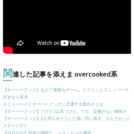
A
関
連した記事を添えま overcooked系
【オーバークック】なんて素敵なゲーム。ピクミンとスニッパーズ
好きなら是非。
スニッパーズとオーバークックに共通する面白さとは
【オーバークック】バグ5つは見つけた。でも、証拠がない雑魚さ。
【オーバークック】2人用も全クリした後に思い返す、おもろかった
ステージ3つ
【ロロロロ】初見の感想と、コメントへの感謝