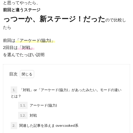
と思ってやったら、
前回と違うステージ
っつーか、新ステージ！だった
ので比較し
たら
前回は
「アーケード(協力)」
2回目は
「対戦」
を選んでたっぽい説明
目次
ピ
1.
「対戦」or「アーケード(協力)」があったみたい。モードの違い
とは？
1.1.
アーケード(協力)
マ
1.2.
対戦
2.
関連した記事を添えま overcooked系
マ