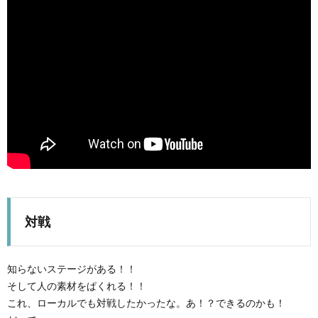
ス
対戦
知らないステージがある！！
X
そして人の素材をぱくれる！！
これ、ローカルでも対戦したかったな。あ！？できるのかも！