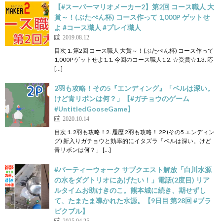
【#スーパーマリオメーカー2】第2回 コース職人 大
賞～！(ぶたぺん杯) コース作って 1,000P ゲットせ
よ #コース職人 #プレイ職人
2019.08.12
目次 1. 第2回 コース職人 大賞～！(ぶたぺん杯) コース作って
1,000P ゲットせよ1.1. 今回のコース職人1.2. ☆受賞☆1.3. 応
[…]
2羽も攻略！その5『エンディング』「ベルは深い。
けど青リボンは何？」【#ガチョウのゲーム
#UntitledGooseGame】
2020.10.14
目次 1. 2羽も攻略！2. 履歴 2羽も攻略！ 2P (その5 エンディン
グ) 新入りガチョウと効率的にイタズラ「ベルは深い。けど
青リボンは何？」 […]
#パーティーウォーク サブクエスト解放「白川水源
の水をダグトリオにあげたい！」電話(2度目) リア
ルタイムお助けきのこ。熊本城に続き、期せずし
て、たまたま導かれた水源。【9日目 第28回 #ブラ
ピクブル】
2025.04.25