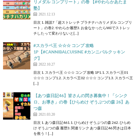
リメダル コンプリート」の巻 【#やわらかあたま
塾】
2021.12.13
目次 1. 雑談7「超ストレッチ プラチナハカリメダル コンプリ
ート」の巻2. やわらか履歴3. お金なかったらWiiでストレッ
チしたって変わりないと[…]
#スカラベ王 ☆☆☆ コンプ 攻略
1P【#CANNIBALCUISINE #カンニバルクッキン
グ】
2022.10.27
目次 1. スカラベ王 ☆☆☆ コンプ 攻略 1P1.1. スカラベ王01
☆☆☆ コンプ1.2. スカラベ王02 ☆☆☆ コンプ1.3. スカラベ王
[…]
【あつ森日記46】皆さんの閃き募集中！「シンク
ロ、お導き」の巻【ひらめけ ぞうぶつの森 26】あ
つ森
2021.03.20
目次 1. あつ森日記461.1. ひらめけ ぞうぶつの森 262. ひらめ
け ぞうぶつの森 履歴3. 関連リンク あつ森日記46 閃きは日本
を救う！[…]