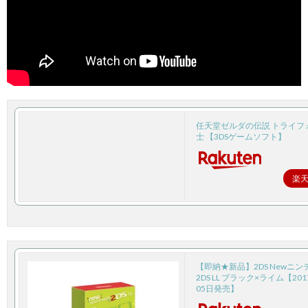
A
任天堂ゼルダの伝説 トライフ
士 【3DSゲームソフト】
楽
1
【即納★新品】2DS Newニ
2DS LL ブラック×ライム【20
05日発売】