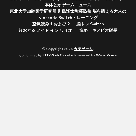
本体とかゲームニュース
東北大学加齢医学研究所 川島隆太教授監修 脳を鍛える大人の
Nintendo Switchトレーニング
空気読み 1 および 2
脳トレ Switch
超おどる メイド イン ワリオ
進め！キノピオ隊長
© Copyright 2026
カテゲーム
.
カテゲーム by
FIT-Web Create
. Powered by
WordPress
.