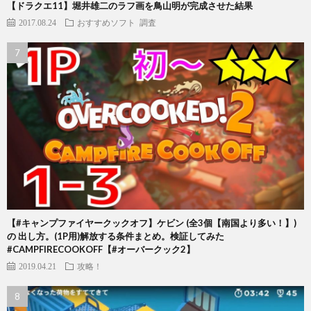
【ドラクエ11】堀井雄二のラフ画を鳥山明が完成させた結果
2017.08.24
おすすめソフト
調査
【#キャンプファイヤークックオフ】ケビン (全3個【南国より多い！】)
の 出し方。(1P用)解放する条件まとめ。検証してみた
#CAMPFIRECOOKOFF【#オーバークック2】
2019.04.21
攻略！