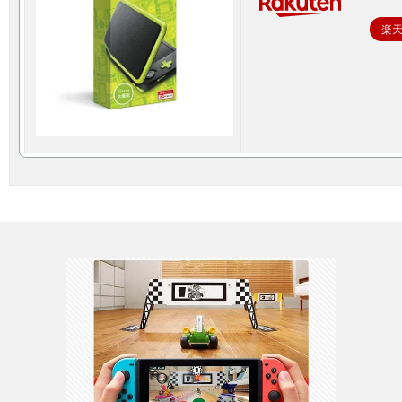
楽
3DS
/
DS
H
ス
WiiU
/
Wii