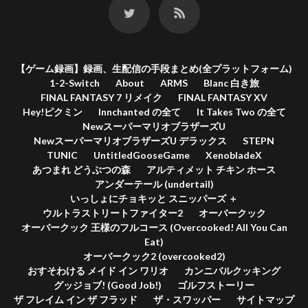
【ゲーム録画】録画、生配信の手段まとめ(全プラットフォーム)
1-2-Switch
About
ARMS
Blanc 白き旅
FINAL FANTASY 7 リメイク
FINAL FANTASY XV
Hey!ピクミン
Innchanted の全て
It Takes Two の全て
NewスーパーマリオブラザーズU
NewスーパーマリオブラザーズU デラックス
STEPN
TUNIC
UntitledGooseGame
XenobladeX
あつまれ どうぶつの森
アルティメット チキン ホース
アンダーテール (undertail)
いっしょにチョキッと スニッパーズ ＋
ウルトラストリートファイター2
オーバークック
オーバークック 王様のフルコース (Overcooked! All You Can
Eat)
オーバークック2 (overcooked2)
おすそわける メイド イン ワリオ
カンニバルクッキング
グッジョブ! (Good Job!)
ゴルフストーリー
ザ フレイム イン ザ フラッド
ザ・スワッパー
サイトマップ