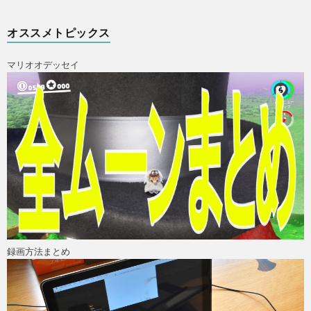
オススメトピックス
PS4
マリオオデッセイ
F
ア
ス
マ
録画方法まとめ
ホ
OTH