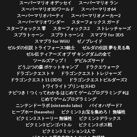
スーパーマリオ オデッセイ
スーパーマリオ ラン
スーパーマリオ3Dワールド
スーパーマリオ64
スーパーマリオパーティ
スーパーマリオメーカー2
スーパーマリオワンダー
スターフォックス ガード
スターフォックス 零
スターフォックス2
ストレッチャーズ
スプラトゥーン
スプラトゥーン2
スマブラ for 3DS
スマブラ for WiiU
ゼノブレイド
ゼルダの伝説 トライフォース3銃士
ゼルダの伝説 夢を見る島
ゼル伝 ティアーズ オブ ザ キングダムの全て
ツールズアップ！
デビルズサード
どうぶつの森 ポケットキャンプ
ドラクエウォーク
ドラゴンクエスト 9
ドラゴンクエスト トレジャーズ
ドラゴンクエスト11 (3DS)
ドラゴンクエストビルダーズ2
トワイライトプリンセスHD
ナビつき！つくってわかる はじめて ゲームプログラミング #は
じめてゲームプログラミング
ニンテンドーラボ (nintendo labo)
バイオハザード7
ヒーブホー (heaveho)
ピクミン3 お宝を集めろ！ 無犠牲
ピクミン3 ストーリー 無犠牲
ピクミン3 デラックス
ピクミン3 ビンゴバトル
ピクミン3 ボス戦
ピクミン3 ミッション2人で