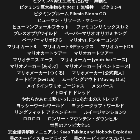
ピクミン3 原生生物をたおせ！ 無犠牲
ピクミン3 巨大生物をたおせ！ 無犠牲
ピクミン4
ピクミンブルーム Pikmin Bloom GO
ヒューマン・リソース・マシーン
ヒューマンフォールフラット
ファミコンリミックス1+2
ブレスオブザワイルド
ペーパーマリオ オリガミキング
ペーパーマリオRPG
マリオvs.ドンキーコング
マリオカート8
マリオカート8デラックス
マリオカートDS
マリオカートツアー
マリオカートツアー
マリオテニス エース
マリオメーカー [youtuberコース]
マリオメーカー [あそぶ]
マリオメーカー [イベントコース]
マリオメーカー [つくる]
マリオメーカー [公式職人]
ミートピア (Switch)
ムービングアウト (Moving Out)
メイドインワリオ ゴージャス
メタバース
メトロイド ドレッド
やわらかあたま塾 いっしょにあたまのストレッチ
ヨッシーウールワールド
ヨッシークラフトワールド
リングフィット アドベンチャー
ルイージマンション3
ロロロロ
ロンリー・マウンテン・ダウンヒル
世界のアソビ大全51
完全爆弾解除マニュアル : Keep Talking and Nobody Explodes
星のカービィスターアライズ
星のカービィディスカバリー