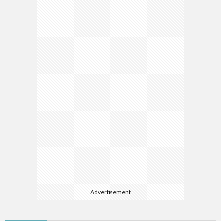
ス
Advertisement
X