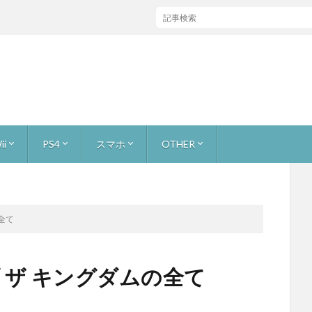
激ムズ攻略【雑談 ✕ #リズム天国】初見リズム ビート
ii
PS4
スマホ
OTHER
ャス
ストーリー 無犠牲
お宝を集めろ！ 無犠牲
原生生物をたおせ！ 無犠牲
巨大生物をたおせ！ 無犠牲
ミッション2人で
ビンゴバトル
ボス戦
ーマリオ3Dワールド
ーカー [つくる]
ーカー [あそぶ]
ーカー [イベントコース]
ーカー [公式職人]
カー [youtuberコース]
ライトプリンセスHD
キノピオ隊長
ーパーマリオブラザーズU
ンリミックス1+2
ーウールワールド
ォックス 零
フォックス ガード
ワッパー
トゥーン
ズサード
or WiiU
カート8
adeX
レイド
バイオハザード7
FINAL FANTASY XV
アンダーテール (undertail)
マリオ
スーパーマリオ ラン
どうぶつの森 ポケットキャンプ
スターフォックス2
本体とかゲームニュース
サイトマップ
About
【ゲーム録画】録画、生配信の手段
全て
 ザ キングダムの全て