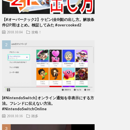
【#オーバークック2】ケビン(全8個)の出し方。解放条
件(2P用)まとめ。検証してみた #overcooked2
2018.10.04
攻略！
[#NintendoSwitch] オンライン通知を非表示にする方
法。フレンドに伝えない方法。
#NintendoSwitchOnline
2018.10.16
雑多