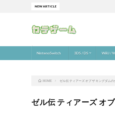
NEW ARTICLE
NintenoSwitch
3DS / DS
WiiU / W
ザ フレイム イン ザ フラッド
星のカービィスターアライズ
ゴルフストーリー
ロロロロ
ニンテンドーラボ (nintendo labo)
オーバークック
スーパーマリオ オデッセイ
ARMS
いっしょにチョキッと スニッパーズ ＋
ブレスオブザワイルド
1-2-Switch
マリオカート8デラックス
ウルトラストリートファイター2
ヒューマン・リソース・マシーン
メイドインワリオ ゴージ
Hey!ピクミン
スマブラ for 3DS
ドラゴンクエスト 9
ピク3 
ピク3 
ピク3 
ピク3 
ピク3 
ピク3 
ピク3 
スーパ
マリオメ
マリオメ
マリオメ
マリオメ
マリオメー
トワイ
進め！
Newス
ファミコ
ヨッシ
スターフ
スター
ザ・ス
スプラ
デビル
スマブラ f
マリオ
Xenobl
ゼノブ
ゼル伝 ティアーズ オブ ザ キングダムの
HOME
ゼル伝 ティアーズ オブ