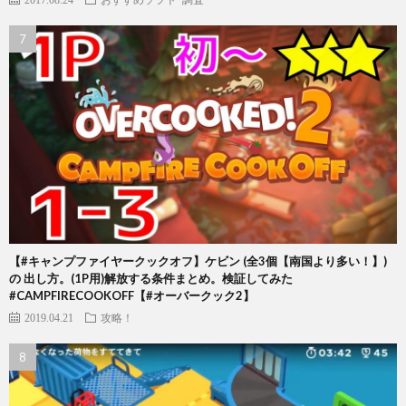
【#キャンプファイヤークックオフ】ケビン (全3個【南国より多い！】)
の 出し方。(1P用)解放する条件まとめ。検証してみた
#CAMPFIRECOOKOFF【#オーバークック2】
2019.04.21
攻略！