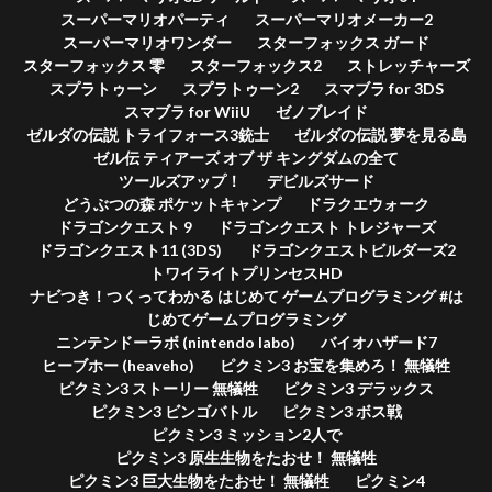
スーパーマリオパーティ
スーパーマリオメーカー2
スーパーマリオワンダー
スターフォックス ガード
スターフォックス 零
スターフォックス2
ストレッチャーズ
スプラトゥーン
スプラトゥーン2
スマブラ for 3DS
スマブラ for WiiU
ゼノブレイド
ゼルダの伝説 トライフォース3銃士
ゼルダの伝説 夢を見る島
ゼル伝 ティアーズ オブ ザ キングダムの全て
ツールズアップ！
デビルズサード
どうぶつの森 ポケットキャンプ
ドラクエウォーク
ドラゴンクエスト 9
ドラゴンクエスト トレジャーズ
ドラゴンクエスト11 (3DS)
ドラゴンクエストビルダーズ2
トワイライトプリンセスHD
ナビつき！つくってわかる はじめて ゲームプログラミング #は
じめてゲームプログラミング
ニンテンドーラボ (nintendo labo)
バイオハザード7
ヒーブホー (heaveho)
ピクミン3 お宝を集めろ！ 無犠牲
ピクミン3 ストーリー 無犠牲
ピクミン3 デラックス
ピクミン3 ビンゴバトル
ピクミン3 ボス戦
ピクミン3 ミッション2人で
ピクミン3 原生生物をたおせ！ 無犠牲
ピクミン3 巨大生物をたおせ！ 無犠牲
ピクミン4