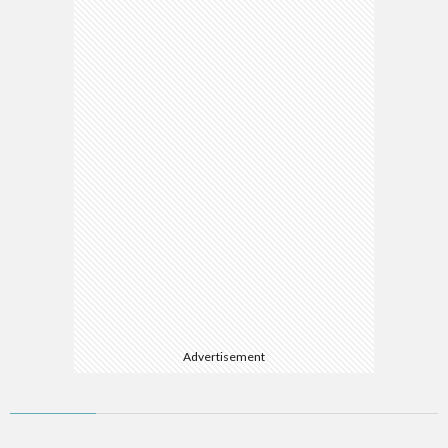
マ
Advertisement