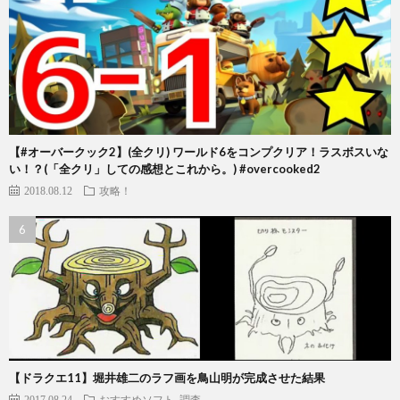
【#オーバークック2】(全クリ) ワールド6をコンプクリア！ラスボスいな
い！？(「全クリ」しての感想とこれから。) #overcooked2
2018.08.12
攻略！
【ドラクエ11】堀井雄二のラフ画を鳥山明が完成させた結果
2017.08.24
おすすめソフト
調査