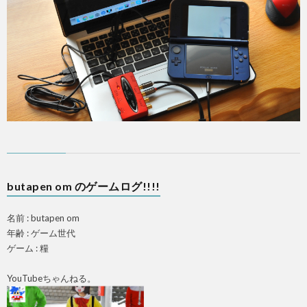
PS4
F
ア
butapen om のゲームログ!!!!
ス
名前 : butapen om
マ
年齢 : ゲーム世代
ゲーム : 糧
ホ
YouTubeちゃんねる。
OTH