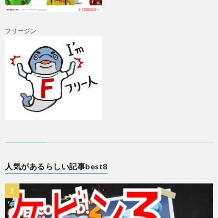
フリージン
A
人気があるらしい記事best8