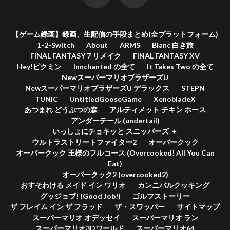
【ゲーム録画】録画、生配信の手段まとめ(全プラットフォーム)
1-2-Switch
About
ARMS
Blanc 白き旅
FINAL FANTASY 7 リメイク
FINAL FANTASY XV
Hey!ピクミン
Innchanted の全て
It Takes Two の全て
NewスーパーマリオブラザーズU
NewスーパーマリオブラザーズU デラックス
STEPN
TUNIC
UntitledGooseGame
XenobladeX
あつまれ どうぶつの森
アルティメット チキン ホース
アンダーテール (undertail)
いっしょにチョキッと スニッパーズ ＋
ウルトラストリートファイター2
オーバークック
オーバークック 王様のフルコース (Overcooked! All You Can
Eat)
オーバークック2 (overcooked2)
おすそわける メイド イン ワリオ
カンニバルクッキング
グッジョブ! (Good Job!)
ゴルフストーリー
ザ フレイム イン ザ フラッド
ザ・スワッパー
サイトマップ
スーパーマリオ オデッセイ
スーパーマリオ ラン
スーパーマリオ3Dワールド
スーパーマリオ64