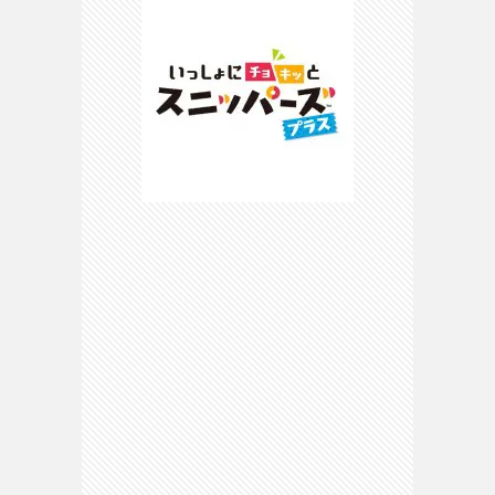
ピ
マ
マ