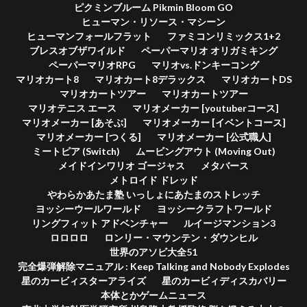
ピクミンブルーム Pikmin Bloom GO
ヒューマン・リソース・マシーン
ヒューマンフォールフラット
ファミコンリミックス1+2
ブレスオブザワイルド
ペーパーマリオ オリガミキング
ペーパーマリオRPG
マリオvs.ドンキーコング
マリオカート8
マリオカート8デラックス
マリオカートDS
マリオカートツアー
マリオカートツアー
マリオテニス エース
マリオメーカー [youtuberコース]
マリオメーカー [あそぶ]
マリオメーカー [イベントコース]
マリオメーカー [つくる]
マリオメーカー [公式職人]
ミートピア (Switch)
ムービングアウト (Moving Out)
メイドインワリオ ゴージャス
メタバース
メトロイド ドレッド
やわらかあたま塾 いっしょにあたまのストレッチ
ヨッシーウールワールド
ヨッシークラフトワールド
リングフィット アドベンチャー
ルイージマンション3
ロロロロ
ロンリー・マウンテン・ダウンヒル
世界のアソビ大全51
完全爆弾解除マニュアル : Keep Talking and Nobody Explodes
星のカービィスターアライズ
星のカービィディスカバリー
本体とかゲームニュース