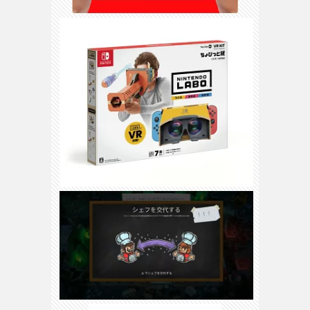
3DS
/
DS
H
ス
WiiU
/
Wii