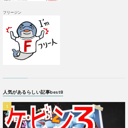
フリージン
A
人気があるらしい記事best8