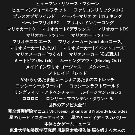
ヒューマン・リソース・マシーン
ヒューマンフォールフラット
ファミコンリミックス1+2
ブレスオブザワイルド
ペーパーマリオ オリガミキング
ペーパーマリオRPG
マリオvs.ドンキーコング
マリオカート8
マリオカート8デラックス
マリオカートDS
マリオカートツアー
マリオカートツアー
マリオテニス エース
マリオメーカー [youtuberコース]
マリオメーカー [あそぶ]
マリオメーカー [イベントコース]
マリオメーカー [つくる]
マリオメーカー [公式職人]
ミートピア (Switch)
ムービングアウト (Moving Out)
メイドインワリオ ゴージャス
メタバース
メトロイド ドレッド
やわらかあたま塾 いっしょにあたまのストレッチ
ヨッシーウールワールド
ヨッシークラフトワールド
リングフィット アドベンチャー
ルイージマンション3
ロロロロ
ロンリー・マウンテン・ダウンヒル
世界のアソビ大全51
完全爆弾解除マニュアル : Keep Talking and Nobody Explodes
星のカービィスターアライズ
星のカービィディスカバリー
本体とかゲームニュース
東北大学加齢医学研究所 川島隆太教授監修 脳を鍛える大人の