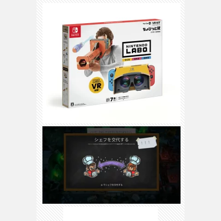
3DS
/
DS
H
ス
WiiU
/
Wii