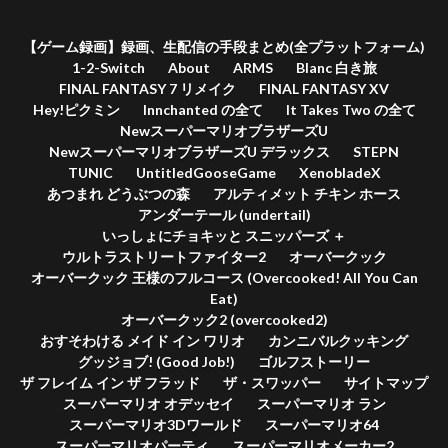
【ゲーム録画】録画、生配信の手段まとめ(全プラットフォーム)
1-2-Switch
About
ARMS
Blanc 白き旅
FINAL FANTASY 7 リメイク
FINAL FANTASY XV
Hey!ピクミン
Innchanted の全て
It Takes Two の全て
NewスーパーマリオブラザーズU
NewスーパーマリオブラザーズU デラックス
STEPN
TUNIC
UntitledGooseGame
XenobladeX
あつまれ どうぶつの森
アルティメット チキン ホース
アンダーテール (undertail)
いっしょにチョキッと スニッパーズ ＋
ウルトラストリートファイター2
オーバークック
オーバークック 王様のフルコース (Overcooked! All You Can
Eat)
オーバークック2 (overcooked2)
おすそわける メイド イン ワリオ
カンニバルクッキング
グッジョブ! (Good Job!)
ゴルフストーリー
ザ フレイム イン ザ フラッド
ザ・スワッパー
サイトマップ
スーパーマリオ オデッセイ
スーパーマリオ ラン
スーパーマリオ3Dワールド
スーパーマリオ64
スーパーマリオパーティ
スーパーマリオメーカー2