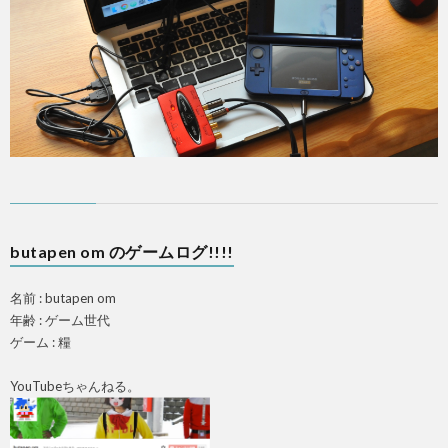
PS4
F
ア
butapen om のゲームログ!!!!
ス
名前 : butapen om
年齢 : ゲーム世代
マ
ゲーム : 糧
ホ
YouTubeちゃんねる。
OTH