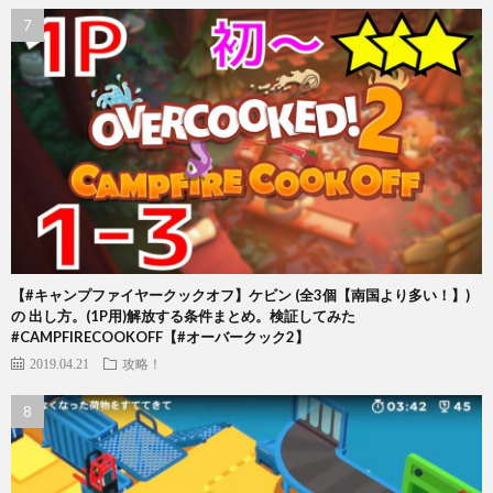
【#キャンプファイヤークックオフ】ケビン (全3個【南国より多い！】)
の 出し方。(1P用)解放する条件まとめ。検証してみた
#CAMPFIRECOOKOFF【#オーバークック2】
2019.04.21
攻略！