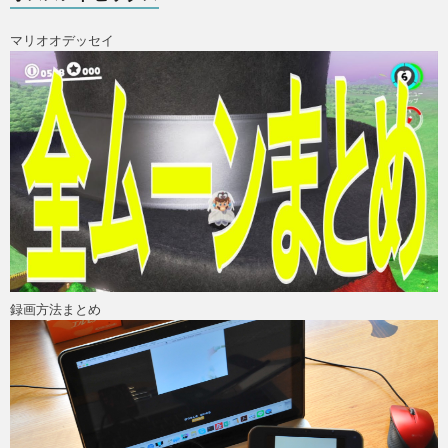
マリオオデッセイ
ス
録画方法まとめ
X