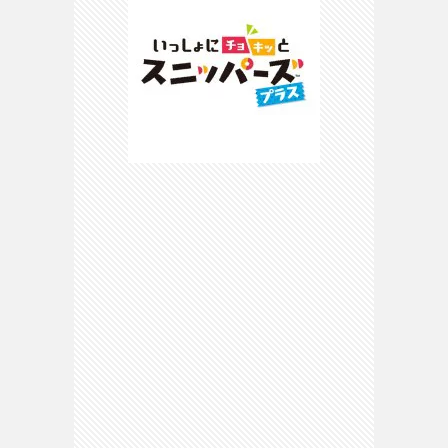
ピ
マ
マ