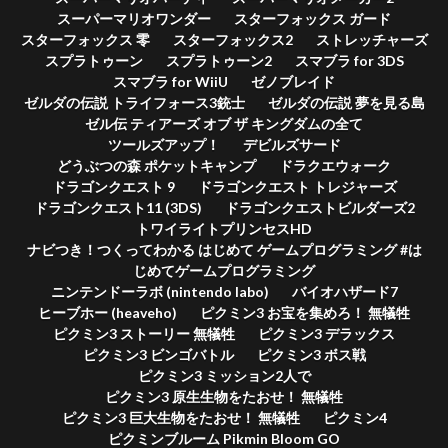
スーパーマリオワンダー
スターフォックス ガード
スターフォックス 零
スターフォックス2
ストレッチャーズ
スプラトゥーン
スプラトゥーン2
スマブラ for 3DS
スマブラ for WiiU
ゼノブレイド
ゼルダの伝説 トライフォース3銃士
ゼルダの伝説 夢を見る島
ゼル伝 ティアーズ オブ ザ キングダムの全て
ツールズアップ！
デビルズサード
どうぶつの森 ポケットキャンプ
ドラクエウォーク
ドラゴンクエスト 9
ドラゴンクエスト トレジャーズ
ドラゴンクエスト11 (3DS)
ドラゴンクエストビルダーズ2
トワイライトプリンセスHD
ナビつき！つくってわかる はじめて ゲームプログラミング #は
じめてゲームプログラミング
ニンテンドーラボ (nintendo labo)
バイオハザード7
ヒーブホー (heaveho)
ピクミン3 お宝を集めろ！ 無犠牲
ピクミン3 ストーリー 無犠牲
ピクミン3 デラックス
ピクミン3 ビンゴバトル
ピクミン3 ボス戦
ピクミン3 ミッション2人で
ピクミン3 原生生物をたおせ！ 無犠牲
ピクミン3 巨大生物をたおせ！ 無犠牲
ピクミン4
ピクミンブルーム Pikmin Bloom GO