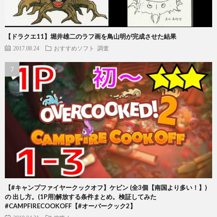
【ドラクエ11】堀井雄二のラフ画を鳥山明が完成させた結果
2017.08.24
おすすめソフト
調査
【#キャンプファイヤークックオフ】ケビン (全3個【南国より多い！】)
の 出し方。(1P用)解放する条件まとめ。検証してみた
#CAMPFIRECOOKOFF【#オーバークック2】