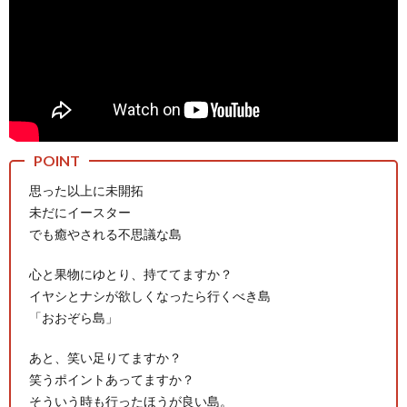
マ
思った以上に未開拓
未だにイースター
でも癒やされる不思議な島
心と果物にゆとり、持ててますか？
イヤシとナシが欲しくなったら行くべき島
「おおぞら島」
あと、笑い足りてますか？
笑うポイントあってますか？
そういう時も行ったほうが良い島。