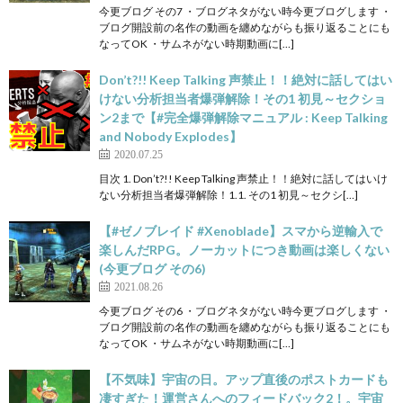
今更ブログ その7 ・ブログネタがない時今更ブログします ・
ブログ開設前の名作の動画を纏めながらも振り返ることにも
なってOK ・サムネがない時期動画に[…]
Don’t?!! Keep Talking 声禁止！！絶対に話してはい
けない分析担当者爆弾解除！その1 初見～セクショ
ン2まで【#完全爆弾解除マニュアル : Keep Talking
and Nobody Explodes】
2020.07.25
目次 1. Don’t?!! Keep Talking 声禁止！！絶対に話してはいけ
ない分析担当者爆弾解除！1.1. その1 初見～セクシ[…]
【#ゼノブレイド #Xenoblade】スマから逆輸入で
楽しんだRPG。ノーカットにつき動画は楽しくない
(今更ブログ その6)
2021.08.26
今更ブログ その6 ・ブログネタがない時今更ブログします ・
ブログ開設前の名作の動画を纏めながらも振り返ることにも
なってOK ・サムネがない時期動画に[…]
【不気味】宇宙の日。アップ直後のポストカードも
凄すぎた！運営さんへのフィードバック2！。宇宙