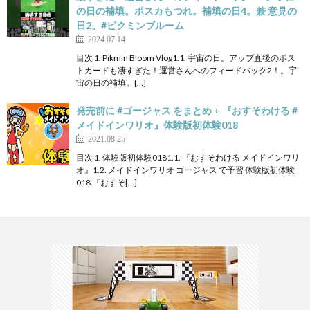
の日の補填。ポスカもつれ。補填の日4。兼 意見の
日2。#ピクミンブルーム
2024.07.14
目次 1. Pikmin Bloom Vlog1.1. 宇宙の日。アップ直後のポス
トカードも凄すぎた！運営さんへのフィードバック2！。宇
宙の日の補填。[…]
発売前に #ゴージャス をまとめ + 『おすそわける #
メイドインワリオ』体験版初体験018
2021.08.25
目次 1. 体験版初体験0181.1. 『おすそわける メイドインワリ
オ』1.2. メイドインワリオ ゴージャス で予習 体験版初体験
018 『おすそ[…]