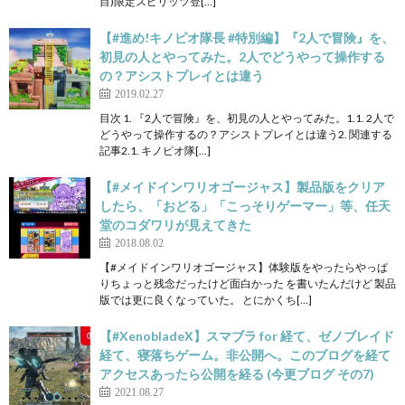
目)限定スピリッツ登[…]
【#進め!キノピオ隊長 #特別編】『2人で冒険』を、
初見の人とやってみた。2人でどうやって操作する
の？アシストプレイとは違う
2019.02.27
目次 1. 『2人で冒険』を、初見の人とやってみた。1.1. 2人で
どうやって操作するの？アシストプレイとは違う2. 関連する
記事2.1. キノピオ隊[…]
【#メイドインワリオゴージャス】製品版をクリア
したら、「おどる」「こっそりゲーマー」等、任天
堂のコダワリが見えてきた
2018.08.02
【#メイドインワリオゴージャス】体験版をやったらやっぱ
りちょっと残念だったけど面白かった を書いたんだけど 製品
版では更に良くなっていた。 とにかくち[…]
【#XenobladeX】スマブラ for 経て、ゼノブレイド
経て、寝落ちゲーム。非公開へ。このブログを経て
アクセスあったら公開を経る (今更ブログ その7)
2021.08.27