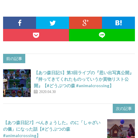
前の記事
A
【あつ森日記5】第3回ライブの『思い出写真公開』
『持ってきてくれたものっていうか貢物リスト公
開』【#どうぶつの森 #animalcrossing】
2020.04.30
次の記事
【あつ森日記7】べんきょうした。のに「しゃざい
の儀」になった話【#どうぶつの森
#animalcrossing】