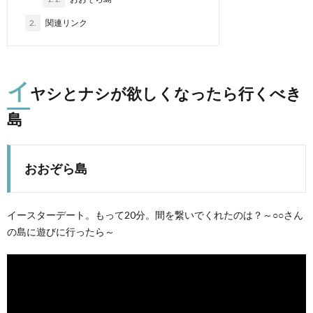
2.
関連リンク
イ
ヤシとナシが欲しくなったら行くべき
島
おおぞら島
ピ
イースターデート。もって20分。間を繋いでくれたのは？～○○さん
の島に遊びに行ったら～
マ
マ