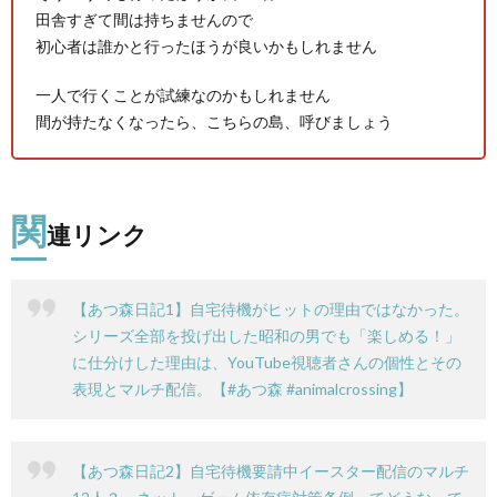
田舎すぎて間は持ちませんので
初心者は誰かと行ったほうが良いかもしれません
一人で行くことが試練なのかもしれません
間が持たなくなったら、こちらの島、呼びましょう
関
連リンク
【あつ森日記1】自宅待機がヒットの理由ではなかった。
ス
シリーズ全部を投げ出した昭和の男でも「楽しめる！」
に仕分けした理由は、YouTube視聴者さんの個性とその
表現とマルチ配信。【#あつ森 #animalcrossing】
X
【あつ森日記2】自宅待機要請中イースター配信のマルチ