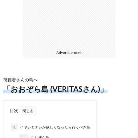
3DS
/
Advertisement
DS
H
ス
視聴者さんの島へ
「おおぞら島 (VERITASさん)」
WiiU
目次
/
1.
イヤシとナシが欲しくなったら行くべき島
Wii
1.1.
おおぞら島