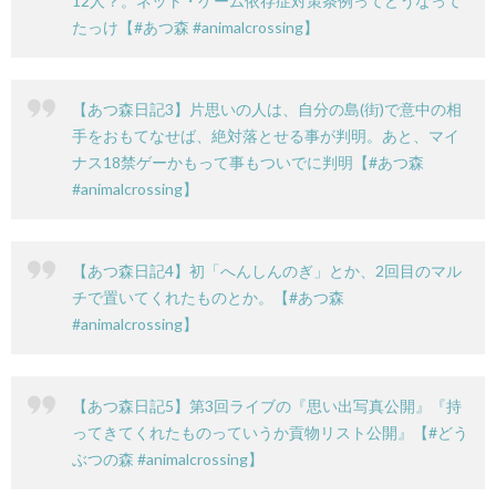
12人？。ネット・ゲーム依存症対策条例ってどうなって
たっけ【#あつ森 #animalcrossing】
PS4
【あつ森日記3】片思いの人は、自分の島(街)で意中の相
手をおもてなせば、絶対落とせる事が判明。あと、マイ
ナス18禁ゲーかもって事もついでに判明【#あつ森
F
#animalcrossing】
ア
【あつ森日記4】初「へんしんのぎ」とか、2回目のマル
チで置いてくれたものとか。【#あつ森
ス
#animalcrossing】
マ
【あつ森日記5】第3回ライブの『思い出写真公開』『持
ホ
ってきてくれたものっていうか貢物リスト公開』【#どう
ぶつの森 #animalcrossing】
OTH