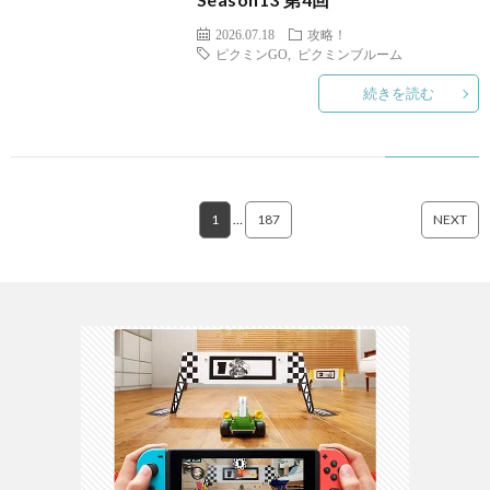
2026.07.18
攻略！
ピクミンGO
,
ピクミンブルーム
PS4
続きを読む
F
1
…
187
NEXT
ア
ス
マ
ホ
OTH