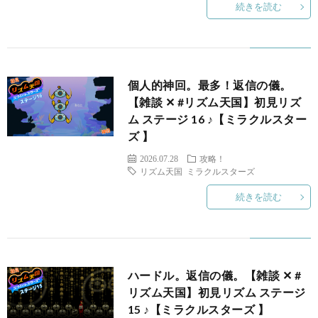
続きを読む
個人的神回。最多！返信の儀。
A
【雑談 ✕ #リズム天国】初見リズ
ム ステージ 16 ♪【ミラクルスター
ズ 】
2026.07.28
攻略！
リズム天国 ミラクルスターズ
続きを読む
1
ハードル。返信の儀。【雑談 ✕ #
リズム天国】初見リズム ステージ
15 ♪【ミラクルスターズ 】