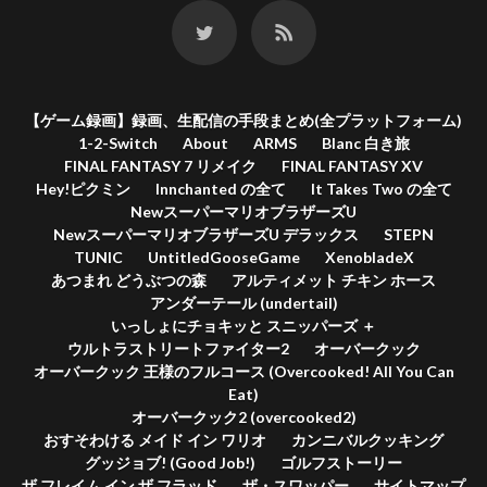
【ゲーム録画】録画、生配信の手段まとめ(全プラットフォーム)
1-2-Switch
About
ARMS
Blanc 白き旅
FINAL FANTASY 7 リメイク
FINAL FANTASY XV
Hey!ピクミン
Innchanted の全て
It Takes Two の全て
NewスーパーマリオブラザーズU
NewスーパーマリオブラザーズU デラックス
STEPN
TUNIC
UntitledGooseGame
XenobladeX
あつまれ どうぶつの森
アルティメット チキン ホース
アンダーテール (undertail)
いっしょにチョキッと スニッパーズ ＋
ウルトラストリートファイター2
オーバークック
オーバークック 王様のフルコース (Overcooked! All You Can
Eat)
オーバークック2 (overcooked2)
おすそわける メイド イン ワリオ
カンニバルクッキング
グッジョブ! (Good Job!)
ゴルフストーリー
ザ フレイム イン ザ フラッド
ザ・スワッパー
サイトマップ