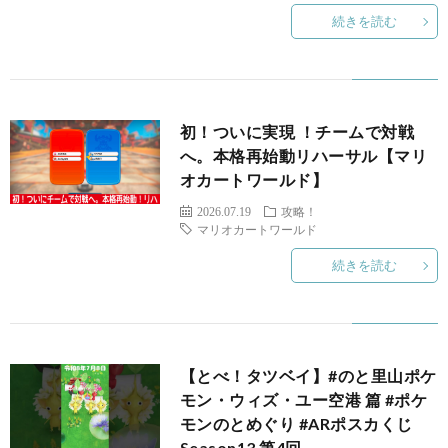
続きを読む
初！ついに実現 ！チームで対戦
へ。本格再始動リハーサル【マリ
オカートワールド】
2026.07.19
攻略！
マリオカートワールド
続きを読む
ス
【とべ！タツベイ】#のと里山ポケ
X
モン・ウィズ・ユー空港 篇 #ポケ
モンのとめぐり #ARポスカくじ
Season13 第4回