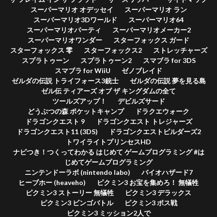
スーパーマリオ オデッセイ
スーパーマリオ ラン
スーパーマリオ3Dワールド
スーパーマリオ64
スーパーマリオパーティ
スーパーマリオメーカー2
スーパーマリオワンダー
スターフォックス ガード
スターフォックス 零
スターフォックス2
ストレッチャーズ
スプラトゥーン
スプラトゥーン2
スマブラ for 3DS
スマブラ for WiiU
ゼノブレイド
ゼルダの伝説 トライフォース3銃士
ゼルダの伝説 夢を見る島
ゼル伝 ティアーズ オブ ザ キングダムの全て
ツールズアップ！
デビルズサード
どうぶつの森 ポケットキャンプ
ドラクエウォーク
ドラゴンクエスト 9
ドラゴンクエスト トレジャーズ
ドラゴンクエスト11 (3DS)
ドラゴンクエストビルダーズ2
トワイライトプリンセスHD
ナビつき！つくってわかる はじめて ゲームプログラミング #は
じめてゲームプログラミング
ニンテンドーラボ (nintendo labo)
バイオハザード7
ヒーブホー (heaveho)
ピクミン3 お宝を集めろ！ 無犠牲
ピクミン3 ストーリー 無犠牲
ピクミン3 デラックス
ピクミン3 ビンゴバトル
ピクミン3 ボス戦
ピクミン3 ミッション2人で