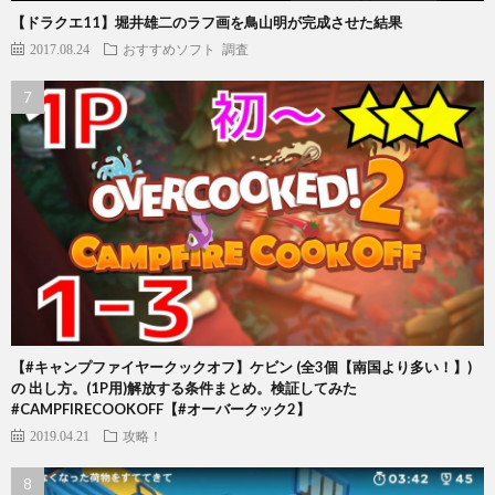
【ドラクエ11】堀井雄二のラフ画を鳥山明が完成させた結果
2017.08.24
おすすめソフト
調査
【#キャンプファイヤークックオフ】ケビン (全3個【南国より多い！】)
の 出し方。(1P用)解放する条件まとめ。検証してみた
#CAMPFIRECOOKOFF【#オーバークック2】
2019.04.21
攻略！