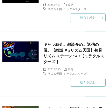
2026.07.27
攻略！
リズム天国 ミラクルスターズ
3DS
続きを読む
/
DS
H
キャラ紹介。雑談多め。返信の
儀。【雑談 ✕ #リズム天国】初見
ス
リズム ステージ 14 ♪【ミラクルス
ターズ 】
2026.07.25
攻略！
リズム天国 ミラクルスターズ
WiiU
続きを読む
/
Wii