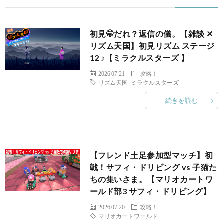
初見🤭だれ？返信の儀。【雑談 ✕
リズム天国】初見リズム ステージ
12 ♪【ミラクルスターズ 】
マ
2026.07.21
攻略！
リズム天国 ミラクルスターズ
続きを読む
【フレンド土足参加型マッチ】初
戦！サフィ・ドリビング vs 子猫た
ちの集いさま。【マリオカートワ
ールド部3 サフィ・ドリビング】
2026.07.20
攻略！
マリオカートワールド