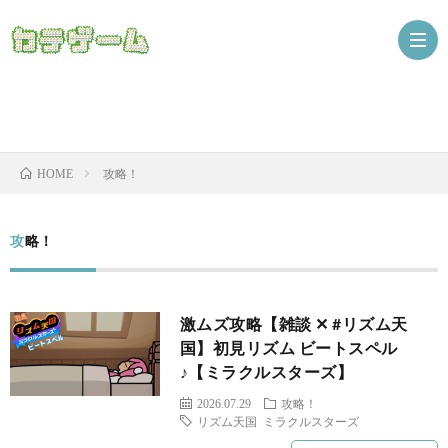
Nint
攻略！
HOME
ザ
攻略！
激ムズ攻略【雑談 ✕ #リズム天
国】初見リズム ビートスペル
♪【ミラクルスターズ】
2026.07.29
攻略！
ニ
リズム天国 ミラクルスターズ