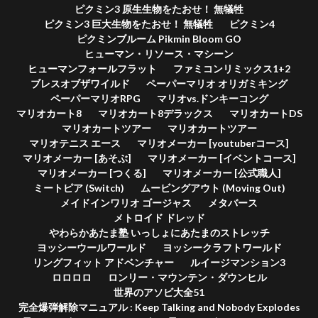
ピクミン3 原生生物をたおせ！ 無犠牲
ピクミン3 巨大生物をたおせ！ 無犠牲
ピクミン4
ピクミンブルーム Pikmin Bloom GO
ヒューマン・リソース・マシーン
ヒューマンフォールフラット
ファミコンリミックス1+2
ブレスオブザワイルド
ペーパーマリオ オリガミキング
ペーパーマリオRPG
マリオvs.ドンキーコング
マリオカート8
マリオカート8デラックス
マリオカートDS
マリオカートツアー
マリオカートツアー
マリオテニス エース
マリオメーカー [youtuberコース]
マリオメーカー [あそぶ]
マリオメーカー [イベントコース]
マリオメーカー [つくる]
マリオメーカー [公式職人]
ミートピア (Switch)
ムービングアウト (Moving Out)
メイドインワリオ ゴージャス
メタバース
メトロイド ドレッド
やわらかあたま塾 いっしょにあたまのストレッチ
ヨッシーウールワールド
ヨッシークラフトワールド
リングフィット アドベンチャー
ルイージマンション3
ロロロロ
ロンリー・マウンテン・ダウンヒル
世界のアソビ大全51
完全爆弾解除マニュアル : Keep Talking and Nobody Explodes