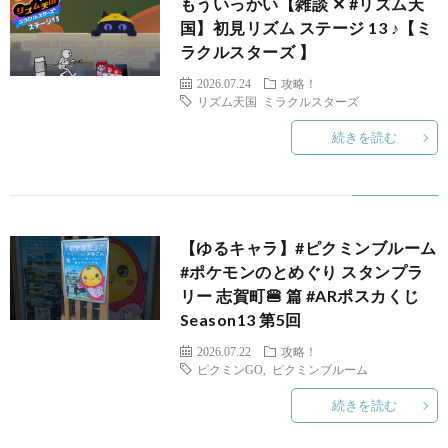
もういっかい【雑談 ✕ #リズム天
国】初見リズム ステージ 13 ♪【ミ
ラクルスターズ 】
2026.07.24
攻略！
リズム天国 ミラクルスターズ
続きを読む
【ゆるキャラ】#ピクミンブルーム
ピ
#ポケモンのとめぐり スタンプラ
リー 志賀町🍔 篇 #ARポスカくじ
Season13 第5回
2026.07.22
攻略！
ピクミンGO
,
ピクミンブルーム
マ
続きを読む
マ