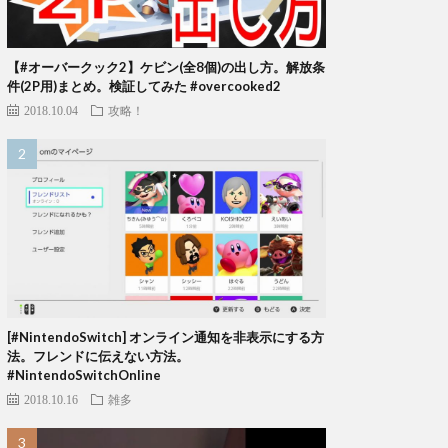
【#オーバークック2】ケビン(全8個)の出し方。解放条
件(2P用)まとめ。検証してみた #overcooked2
2018.10.04
攻略！
[#NintendoSwitch] オンライン通知を非表示にする方
法。フレンドに伝えない方法。
#NintendoSwitchOnline
2018.10.16
雑多