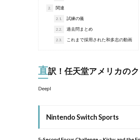
関連
2.
試練の儀
2.1.
過去問まとめ
2.2.
これまで採用された和多志の動画
2.3.
直
訳！任天堂アメリカのク
Deepl
Nintendo Switch Sports
5-Second Focus Challenge – Kirby and the F