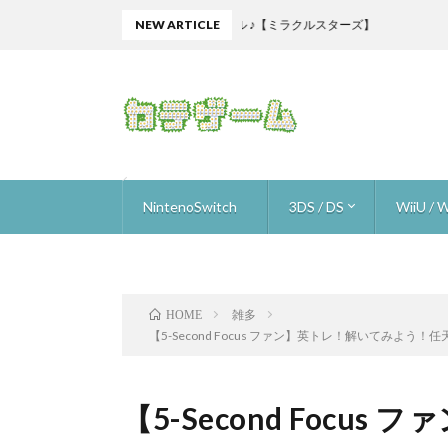
ム天国】初見リズム ビートスペル ♪【ミラクルスターズ】
NEW ARTICLE
NintenoSwitch
3DS / DS
WiiU / W
ザ フレイム イン ザ フラッド
星のカービィスターアライズ
ゴルフストーリー
ロロロロ
ニンテンドーラボ (nintendo labo)
オーバークック
スーパーマリオ オデッセイ
ARMS
いっしょにチョキッと スニッパーズ ＋
ブレスオブザワイルド
1-2-Switch
マリオカート8デラックス
ウルトラストリートファイター2
ヒューマン・リソース・マシーン
メイドインワリオ ゴージ
Hey!ピクミン
スマブラ for 3DS
ドラゴンクエスト 9
ピク3 
ピク3 
ピク3 
ピク3 
ピク3 
ピク3 
ピク3 
スーパ
マリオメ
マリオメ
マリオメ
マリオメ
マリオメー
トワイ
進め！
Newス
ファミコ
ヨッシ
スターフ
スター
ザ・ス
スプラ
デビル
スマブラ f
マリオ
Xenobl
ゼノブ
雑多
HOME
【5-Second Focus ファン】英トレ！解いてみ
【5-Second Focu