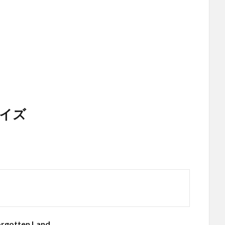
イズ
orgotten Land