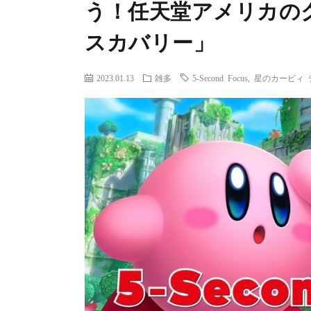
う！任天堂アメリカの
スカバリー」
2023.01.13
雑多
5-Second Focus
,
星のカービィ 