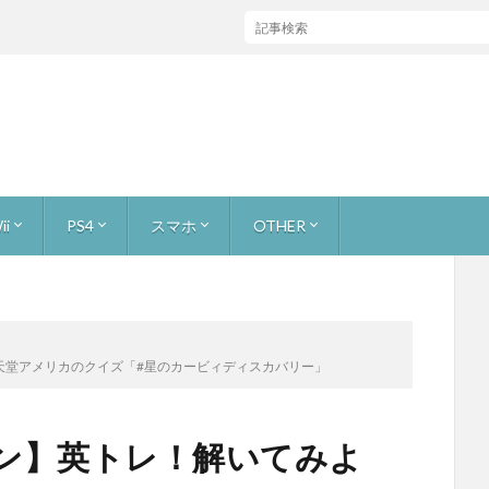
ii
PS4
スマホ
OTHER
ャス
ストーリー 無犠牲
お宝を集めろ！ 無犠牲
原生生物をたおせ！ 無犠牲
巨大生物をたおせ！ 無犠牲
ミッション2人で
ビンゴバトル
ボス戦
ーマリオ3Dワールド
ーカー [つくる]
ーカー [あそぶ]
ーカー [イベントコース]
ーカー [公式職人]
カー [youtuberコース]
ライトプリンセスHD
キノピオ隊長
ーパーマリオブラザーズU
ンリミックス1+2
ーウールワールド
ォックス 零
フォックス ガード
ワッパー
トゥーン
ズサード
or WiiU
カート8
adeX
レイド
バイオハザード7
FINAL FANTASY XV
アンダーテール (undertail)
マリオ
スーパーマリオ ラン
どうぶつの森 ポケットキャンプ
スターフォックス2
本体とかゲームニュース
サイトマップ
About
【ゲーム録画】録画、生配信の手段
よう！任天堂アメリカのクイズ「#星のカービィディスカバリー」
s ファン】英トレ！解いてみよ