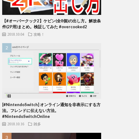
【#オーバークック2】ケビン(全8個)の出し方。解放条
件(2P用)まとめ。検証してみた #overcooked2
2018.10.04
攻略！
[#NintendoSwitch] オンライン通知を非表示にする方
法。フレンドに伝えない方法。
#NintendoSwitchOnline
2018.10.16
雑多