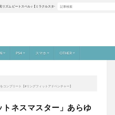
トスペル ♪【ミラクルスターズ】
ii
PS4
スマホ
OTHER
ャス
ストーリー 無犠牲
お宝を集めろ！ 無犠牲
原生生物をたおせ！ 無犠牲
巨大生物をたおせ！ 無犠牲
ミッション2人で
ビンゴバトル
ボス戦
ーマリオ3Dワールド
ーカー [つくる]
ーカー [あそぶ]
ーカー [イベントコース]
ーカー [公式職人]
カー [youtuberコース]
ライトプリンセスHD
キノピオ隊長
ーパーマリオブラザーズU
ンリミックス1+2
ーウールワールド
ォックス 零
フォックス ガード
ワッパー
トゥーン
ズサード
or WiiU
カート8
adeX
レイド
バイオハザード7
FINAL FANTASY XV
アンダーテール (undertail)
マリオ
スーパーマリオ ラン
どうぶつの森 ポケットキャンプ
スターフォックス2
本体とかゲームニュース
サイトマップ
About
【ゲーム録画】録画、生配信の手段
るものをコンプリート【#リングフィットアドベンチャー】
 フィットネスマスター」あらゆ