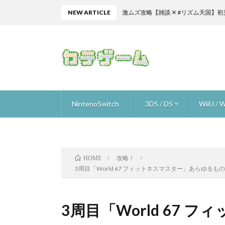
NEW ARTICLE
激ムズ攻略【雑談 ✕ #リズム天国】初見リズム ビー
NintenoSwitch
3DS / DS
WiiU / W
ザ フレイム イン ザ フラッド
星のカービィスターアライズ
ゴルフストーリー
ロロロロ
ニンテンドーラボ (nintendo labo)
オーバークック
スーパーマリオ オデッセイ
ARMS
いっしょにチョキッと スニッパーズ ＋
ブレスオブザワイルド
1-2-Switch
マリオカート8デラックス
ウルトラストリートファイター2
ヒューマン・リソース・マシーン
メイドインワリオ ゴージ
Hey!ピクミン
スマブラ for 3DS
ドラゴンクエスト 9
ピク3 
ピク3 
ピク3 
ピク3 
ピク3 
ピク3 
ピク3 
スーパ
マリオメ
マリオメ
マリオメ
マリオメ
マリオメー
トワイ
進め！
Newス
ファミコ
ヨッシ
スターフ
スター
ザ・ス
スプラ
デビル
スマブラ f
マリオ
Xenobl
ゼノブ
攻略！
HOME
3周目「World 67 フィットネスマスター」あらゆ
3周目「World 67