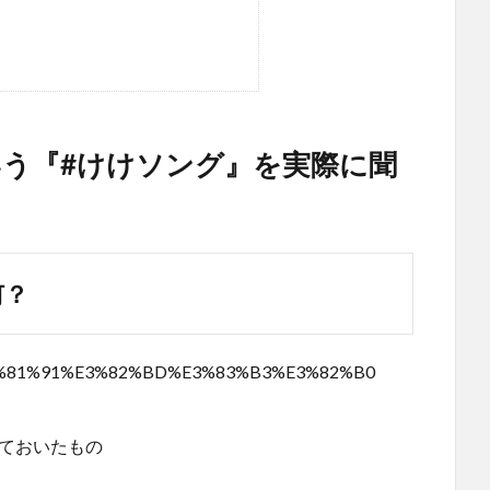
いう『#けけソング』を実際に聞
何？
91%E3%81%91%E3%82%BD%E3%83%B3%E3%82%B0
ておいたもの