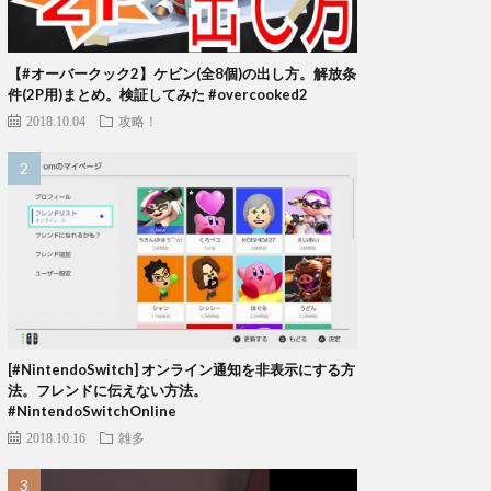
【#オーバークック2】ケビン(全8個)の出し方。解放条
件(2P用)まとめ。検証してみた #overcooked2
2018.10.04
攻略！
[#NintendoSwitch] オンライン通知を非表示にする方
法。フレンドに伝えない方法。
#NintendoSwitchOnline
2018.10.16
雑多