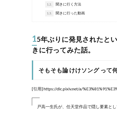
聞きに行く方法
1.2.
聞きに行った動画
1.3.
1
5年ぶりに発見されたと
きに行ってみた話。
そもそも論 けけソング って
[引用] https://dic.pixiv.net/a/%E3%81%
戸高一生氏が、任天堂作品で隠し要素とし