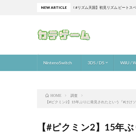
激ムズ攻略【雑談 ✕ #リズム天国】初見リズム ビートスペル ♪【ミラク
NEW ARTICLE
NintenoSwitch
3DS / DS
WiiU / W
ザ フレイム イン ザ フラッド
星のカービィスターアライズ
ゴルフストーリー
ロロロロ
ニンテンドーラボ (nintendo labo)
オーバークック
スーパーマリオ オデッセイ
ARMS
いっしょにチョキッと スニッパーズ ＋
ブレスオブザワイルド
1-2-Switch
マリオカート8デラックス
ウルトラストリートファイター2
ヒューマン・リソース・マシーン
メイドインワリオ ゴージ
Hey!ピクミン
スマブラ for 3DS
ドラゴンクエスト 9
ピク3 
ピク3 
ピク3 
ピク3 
ピク3 
ピク3 
ピク3 
スーパ
マリオメ
マリオメ
マリオメ
マリオメ
マリオメー
トワイ
進め！
Newス
ファミコ
ヨッシ
スターフ
スター
ザ・ス
スプラ
デビル
スマブラ f
マリオ
Xenobl
ゼノブ
調査
HOME
【#ピクミン2】15年ぶりに発見されたという『#けけ
【#ピクミン2】15年