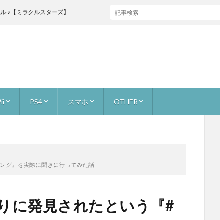
ルスターズ】
ii
PS4
スマホ
OTHER
ャス
ストーリー 無犠牲
お宝を集めろ！ 無犠牲
原生生物をたおせ！ 無犠牲
巨大生物をたおせ！ 無犠牲
ミッション2人で
ビンゴバトル
ボス戦
ーマリオ3Dワールド
ーカー [つくる]
ーカー [あそぶ]
ーカー [イベントコース]
ーカー [公式職人]
カー [youtuberコース]
ライトプリンセスHD
キノピオ隊長
ーパーマリオブラザーズU
ンリミックス1+2
ーウールワールド
ォックス 零
フォックス ガード
ワッパー
トゥーン
ズサード
or WiiU
カート8
adeX
レイド
バイオハザード7
FINAL FANTASY XV
アンダーテール (undertail)
マリオ
スーパーマリオ ラン
どうぶつの森 ポケットキャンプ
スターフォックス2
本体とかゲームニュース
サイトマップ
About
【ゲーム録画】録画、生配信の手段
ソング』を実際に聞きに行ってみた話
ぶりに発見されたという『#