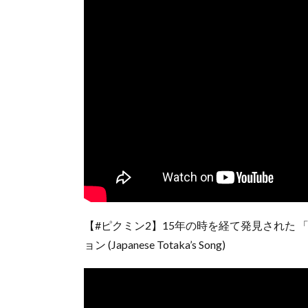
【#ピクミン2】15年の時を経て発見された 「
ョン (Japanese Totaka’s Song)