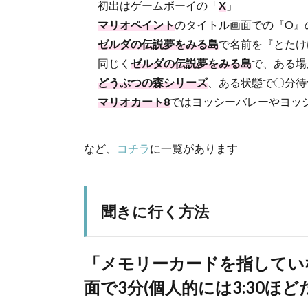
初出はゲームボーイの「
X
」
マリオペイント
のタイトル画面での『O』
ゼルダの伝説夢をみる島
で名前を『とたけ
同じく
ゼルダの伝説夢をみる島
で、ある場
どうぶつの森シリーズ
、ある状態で〇分待
マリオカート8
ではヨッシーバレーやヨッ
など、
コチラ
に一覧があります
聞きに行く方法
「メモリーカードを指してい
面で3分(個人的には3:30ほ