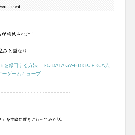
vertisement
素が発見された！
込みと重なり
録画する方法！ I-O DATA GV-HDREC + RCA入
ンドーゲームキューブ
グ』を実際に聞きに行ってみた話。