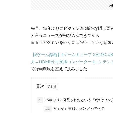
Ad
先月、15年ぶりにピクミン2の新たな隠し要
と言うニュースが飛び込んできてから
最近「ピクミンをやり直したい」という意気
【#ゲーム録画】#ゲームキューブ GAMECUBE を
力→HDMI出力 変換コンバーター #ニンテ
で録画環境を整えて挑みました
目次
15年ぶりに発見されたという『#けけソン
1.
そもそも論 けけソング って何？
1.1.