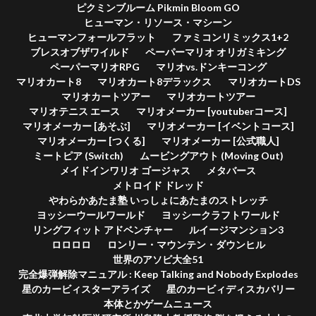
ピクミンブルーム Pikmin Bloom GO
ヒューマン・リソース・マシーン
ヒューマンフォールフラット
ファミコンリミックス1+2
ブレスオブザワイルド
ペーパーマリオ オリガミキング
ペーパーマリオRPG
マリオvs.ドンキーコング
マリオカート8
マリオカート8デラックス
マリオカートDS
マリオカートツアー
マリオカートツアー
マリオテニス エース
マリオメーカー [youtuberコース]
マリオメーカー [あそぶ]
マリオメーカー [イベントコース]
マリオメーカー [つくる]
マリオメーカー [公式職人]
ミートピア (Switch)
ムービングアウト (Moving Out)
メイドインワリオ ゴージャス
メタバース
メトロイド ドレッド
やわらかあたま塾 いっしょにあたまのストレッチ
ヨッシーウールワールド
ヨッシークラフトワールド
リングフィット アドベンチャー
ルイージマンション3
ロロロロ
ロンリー・マウンテン・ダウンヒル
世界のアソビ大全51
完全爆弾解除マニュアル : Keep Talking and Nobody Explodes
星のカービィスターアライズ
星のカービィディスカバリー
本体とかゲームニュース