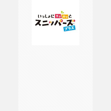
ピ
マ
マ