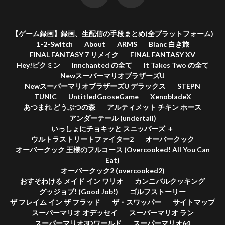
【ゲーム録画】録画、生配信の手段まとめ(全プラットフォーム)
1-2-Switch
About
ARMS
Blanc 白き旅
FINAL FANTASY 7 リメイク
FINAL FANTASY XV
Hey!ピクミン
Innchanted の全て
It Takes Two の全て
NewスーパーマリオブラザーズU
NewスーパーマリオブラザーズU デラックス
STEPN
TUNIC
UntitledGooseGame
XenobladeX
あつまれ どうぶつの森
アルティメット チキン ホース
アンダーテール (undertail)
いっしょにチョキッと スニッパーズ ＋
ウルトラストリートファイター2
オーバークック
オーバークック 王様のフルコース (Overcooked! All You Can
Eat)
オーバークック2 (overcooked2)
おすそわける メイド イン ワリオ
カンニバルクッキング
グッジョブ! (Good Job!)
ゴルフストーリー
ザ フレイム イン ザ フラッド
ザ・スワッパー
サイトマップ
スーパーマリオ オデッセイ
スーパーマリオ ラン
スーパーマリオ3Dワールド
スーパーマリオ64