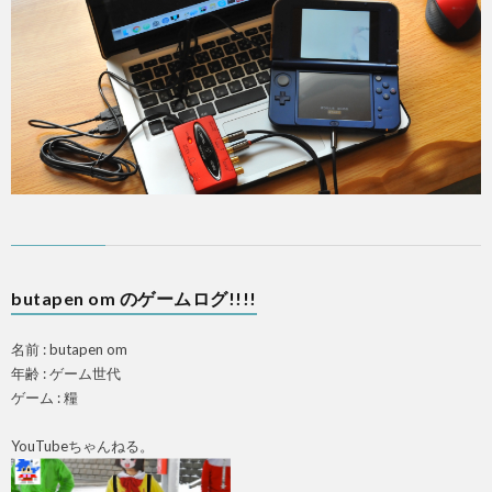
PS4
F
ア
butapen om のゲームログ!!!!
ス
名前 : butapen om
マ
年齢 : ゲーム世代
ゲーム : 糧
ホ
YouTubeちゃんねる。
OTH