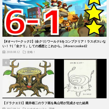
【#オーバークック2】(全クリ) ワールド6をコンプクリア！ラスボスいな
い！？(「全クリ」しての感想とこれから。) #overcooked2
2018.08.12
攻略！
【ドラクエ11】堀井雄二のラフ画を鳥山明が完成させた結果
2017.08.24
おすすめソフト
調査