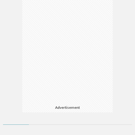
マ
Advertisement