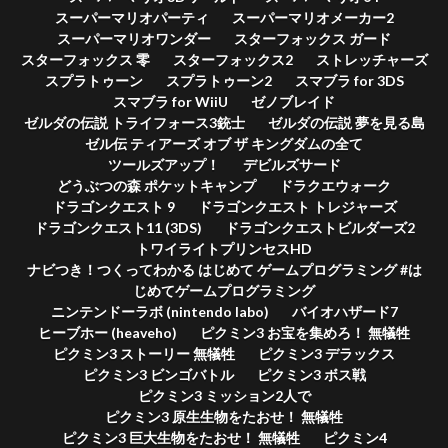
スーパーマリオパーティ
スーパーマリオメーカー2
スーパーマリオワンダー
スターフォックス ガード
スターフォックス 零
スターフォックス2
ストレッチャーズ
スプラトゥーン
スプラトゥーン2
スマブラ for 3DS
スマブラ for WiiU
ゼノブレイド
ゼルダの伝説 トライフォース3銃士
ゼルダの伝説 夢を見る島
ゼル伝 ティアーズ オブ ザ キングダムの全て
ツールズアップ！
デビルズサード
どうぶつの森 ポケットキャンプ
ドラクエウォーク
ドラゴンクエスト 9
ドラゴンクエスト トレジャーズ
ドラゴンクエスト11 (3DS)
ドラゴンクエストビルダーズ2
トワイライトプリンセスHD
ナビつき！つくってわかる はじめて ゲームプログラミング #は
じめてゲームプログラミング
ニンテンドーラボ (nintendo labo)
バイオハザード7
ヒーブホー (heaveho)
ピクミン3 お宝を集めろ！ 無犠牲
ピクミン3 ストーリー 無犠牲
ピクミン3 デラックス
ピクミン3 ビンゴバトル
ピクミン3 ボス戦
ピクミン3 ミッション2人で
ピクミン3 原生生物をたおせ！ 無犠牲
ピクミン3 巨大生物をたおせ！ 無犠牲
ピクミン4