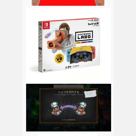
3DS
/
DS
H
ス
WiiU
/
Wii