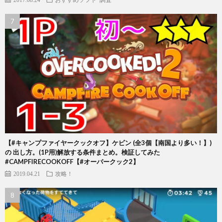
【#キャンプファイヤークックオフ】ケビン (全3個【南国より多い！】)
の 出し方。(1P用)解放する条件まとめ。検証してみた
#CAMPFIRECOOKOFF【#オーバークック2】
2019.04.21
攻略！