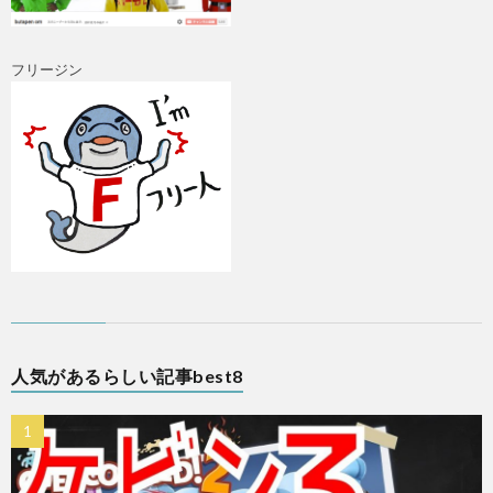
フリージン
A
人気があるらしい記事best8