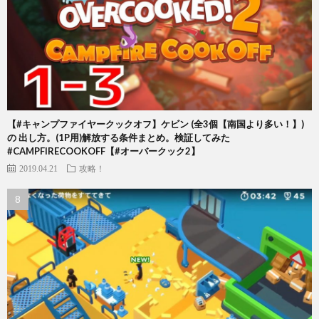
【#キャンプファイヤークックオフ】ケビン (全3個【南国より多い！】)
の 出し方。(1P用)解放する条件まとめ。検証してみた
#CAMPFIRECOOKOFF【#オーバークック2】
2019.04.21
攻略！