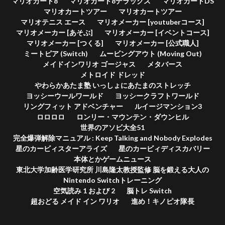
マリオカート8
マリオカート8デラックス
マリオカートDS
マリオカートツアー
マリオカートツアー
マリオテニス エース
マリオメーカー [youtuberコース]
マリオメーカー [あそぶ]
マリオメーカー [イベントコース]
マリオメーカー [つくる]
マリオメーカー [公式職人]
ミートピア (Switch)
ムービングアウト (Moving Out)
メイドインワリオ ゴージャス
メタバース
メトロイド ドレッド
やわらかあたま塾 いっしょにあたまのストレッチ
ヨッシーウールワールド
ヨッシークラフトワールド
リングフィット アドベンチャー
ルイージマンション3
ロロロロ
ロンリー・マウンテン・ダウンヒル
世界のアソビ大全51
完全爆弾解除マニュアル : Keep Talking and Nobody Explodes
星のカービィスターアライズ
星のカービィディスカバリー
本体とかゲームニュース
東北大学加齢医学研究所 川島隆太教授監修 脳を鍛える大人の
Nintendo Switchトレーニング
空気読み 1 および 2
脳トレ Switch
超おどる メイド イン ワリオ
進め！キノピオ隊長