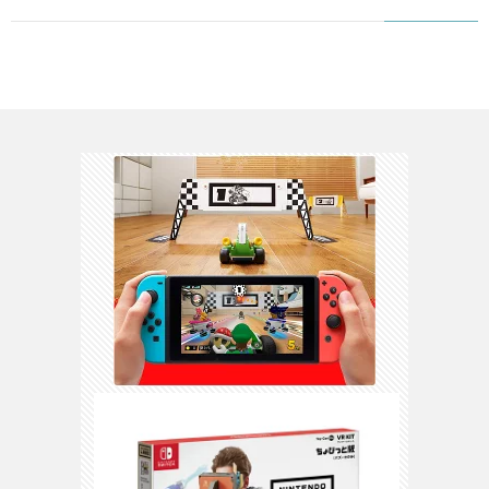
3DS
/
DS
H
ス
WiiU
/
Wii