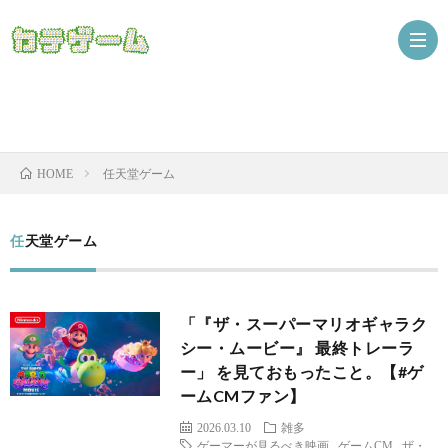
Nint
任天堂ゲーム
HOME
ザ
任天堂ゲーム
「『ザ・スーパーマリオギャラク
シー・ムービー』 最終トレーラ
ー」 を見ておもったこと。【#ゲ
ームCMファン】
ニ
2026.03.10
雑多
ゲーマーが見るべき映画
,
ゲームCM
,
ザ・