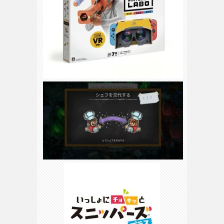
ピ
マ
マ