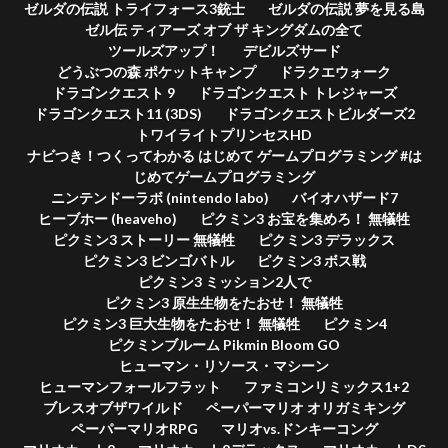
ゼルダの伝説 トライフォース3銃士
ゼルダの伝説 夢を見る島
ゼル伝 ティアーズ オブ ザ キングダムの全て
ツールズアップ！
デビルズサード
どうぶつの森 ポケットキャンプ
ドラクエウォーク
ドラゴンクエスト 9
ドラゴンクエスト トレジャーズ
ドラゴンクエスト11 (3DS)
ドラゴンクエストビルダーズ2
トワイライトプリンセスHD
ナビつき！つくってわかる はじめて ゲームプログラミング #は
じめてゲームプログラミング
ニンテンドーラボ (nintendo labo)
バイオハザード7
ヒーブホー (heaveho)
ピクミン3 お宝を集めろ！ 無犠牲
ピクミン3 ストーリー 無犠牲
ピクミン3 デラックス
ピクミン3 ビンゴバトル
ピクミン3 ボス戦
ピクミン3 ミッション2人で
ピクミン3 原生生物をたおせ！ 無犠牲
ピクミン3 巨大生物をたおせ！ 無犠牲
ピクミン4
ピクミンブルーム Pikmin Bloom GO
ヒューマン・リソース・マシーン
ヒューマンフォールフラット
ファミコンリミックス1+2
ブレスオブザワイルド
ペーパーマリオ オリガミキング
ペーパーマリオRPG
マリオvs.ドンキーコング