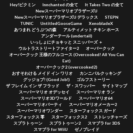
Hey!ピクミン
Innchanted の全て
It Takes Two の全て
NewスーパーマリオブラザーズU
NewスーパーマリオブラザーズU デラックス
STEPN
TUNIC
UntitledGooseGame
XenobladeX
あつまれ どうぶつの森
アルティメット チキン ホース
アンダーテール (undertail)
いっしょにチョキッと スニッパーズ ＋
ウルトラストリートファイター2
オーバークック
オーバークック 王様のフルコース (Overcooked! All You Can
Eat)
オーバークック2 (overcooked2)
おすそわける メイド イン ワリオ
カンニバルクッキング
グッジョブ! (Good Job!)
ゴルフストーリー
ザ フレイム イン ザ フラッド
ザ・スワッパー
サイトマップ
スーパーマリオ オデッセイ
スーパーマリオ ラン
スーパーマリオ3Dワールド
スーパーマリオ64
スーパーマリオパーティ
スーパーマリオメーカー2
スーパーマリオワンダー
スターフォックス ガード
スターフォックス 零
スターフォックス2
ストレッチャーズ
スプラトゥーン
スプラトゥーン2
スマブラ for 3DS
スマブラ for WiiU
ゼノブレイド