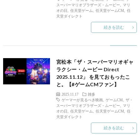
スーパーマリオブラザーズ・ムービー
,
マリ
オの日
,
任天堂ゲーム
,
任天堂ゲームCM
,
任
天堂ダイレクト
続きを読む
A
宮松本「ザ・スーパーマリオギャ
ラクシー・ムービー Direct
2025.11.12」 を見ておもったこ
と。【#ゲームCMファン】
1
2025.11.17
雑多
ゲーマーが見るべき映画
,
ゲームCM
,
ザ・
スーパーマリオブラザーズ・ムービー
,
マリ
オの日
,
任天堂ゲーム
,
任天堂ゲームCM
,
任
天堂ダイレクト
続きを読む