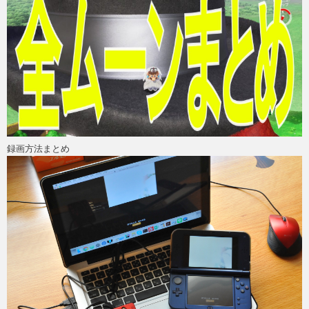
PS4
F
録画方法まとめ
ア
ス
マ
ホ
OTH