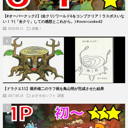
【#オーバークック2】(全クリ) ワールド6をコンプクリア！ラスボスいな
い！？(「全クリ」しての感想とこれから。) #overcooked2
2018.08.12
攻略！
【ドラクエ11】堀井雄二のラフ画を鳥山明が完成させた結果
2017.08.24
おすすめソフト
調査