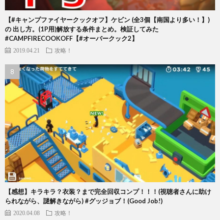
【#キャンプファイヤークックオフ】ケビン (全3個【南国より多い！】)
の 出し方。(1P用)解放する条件まとめ。検証してみた
#CAMPFIRECOOKOFF【#オーバークック2】
2019.04.21
攻略！
【感想】キラキラ？衣装？まで完全回収コンプ！！！(視聴者さんに助け
られながら、謎解きながら) #グッジョブ！(Good Job!)
2020.04.08
攻略！