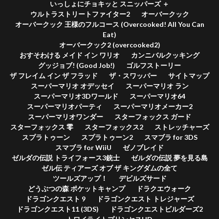
いっしょにチョキッと スニッパーズ ＋
ウルトラストリートファイター2
オーバークック
オーバークック 王様のフルコース (Overcooked! All You Can
Eat)
オーバークック2 (overcooked2)
おすそわける メイド イン ワリオ
カンニバルクッキング
グッジョブ! (Good Job!)
ゴルフストーリー
ザ フレイム イン ザ フラッド
ザ・スワッパー
サイトマップ
スーパーマリオ オデッセイ
スーパーマリオ ラン
スーパーマリオ3Dワールド
スーパーマリオ64
スーパーマリオパーティ
スーパーマリオメーカー2
スーパーマリオワンダー
スターフォックス ガード
スターフォックス 零
スターフォックス2
ストレッチャーズ
スプラトゥーン
スプラトゥーン2
スマブラ for 3DS
スマブラ for WiiU
ゼノブレイド
ゼルダの伝説 トライフォース3銃士
ゼルダの伝説 夢を見る島
ゼル伝 ティアーズ オブ ザ キングダムの全て
ツールズアップ！
デビルズサード
どうぶつの森 ポケットキャンプ
ドラクエウォーク
ドラゴンクエスト 9
ドラゴンクエスト トレジャーズ
ドラゴンクエスト11 (3DS)
ドラゴンクエストビルダーズ2