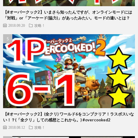
【#オーバークック2】いまさら知ったんですが、オンラインモードには
「対戦」or「アーケード(協力)」があったみたい。モードの違いとは？
2018.09.20
攻略！
【#オーバークック2】(全クリ) ワールド6をコンプクリア！ラスボスいな
い！？(「全クリ」しての感想とこれから。) #overcooked2
2018.08.12
攻略！