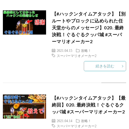
【#ハックンタイムアタック】【別
3DS
ルートやブロックに込められた任
天堂からのメッセージ】020. 最終
/
決戦！ぐるぐるクッパ城 #スーパ
ーマリオメーカー2
DS
H
2021.04.15
攻略！
スーパーマリオメーカー2
ス
続きを読む
WiiU
【#ハックンタイムアタック】【最
終回】020. 最終決戦！ぐるぐるク
ッパ城 #スーパーマリオメーカー2
/
2021.04.14
攻略！
スーパーマリオメーカー2
Wii