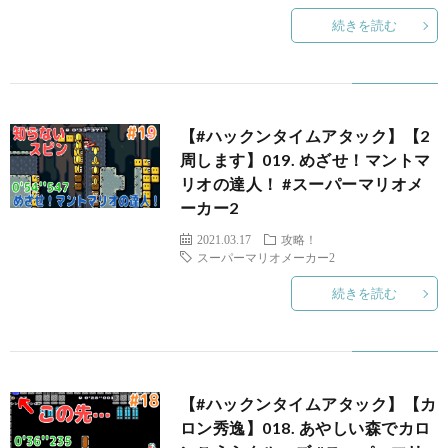
続きを読む
【#ハックンタイムアタック】【2
周します】019. めざせ！マントマ
リオの達人！ #スーパーマリオメ
ーカー2
2021.03.17
攻略！
スーパーマリオメーカー2
ピ
続きを読む
マ
【#ハックンタイムアタック】【カ
ロン秀逸】018. あやしい森でカロ
マ