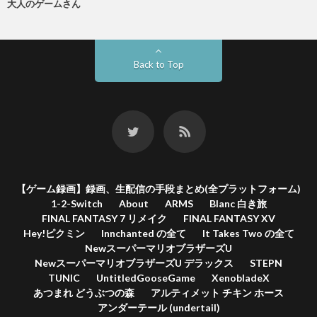
大人のゲームさん
Back to Top
【ゲーム録画】録画、生配信の手段まとめ(全プラットフォーム)
1-2-Switch
About
ARMS
Blanc 白き旅
FINAL FANTASY 7 リメイク
FINAL FANTASY XV
Hey!ピクミン
Innchanted の全て
It Takes Two の全て
NewスーパーマリオブラザーズU
NewスーパーマリオブラザーズU デラックス
STEPN
TUNIC
UntitledGooseGame
XenobladeX
あつまれ どうぶつの森
アルティメット チキン ホース
アンダーテール (undertail)