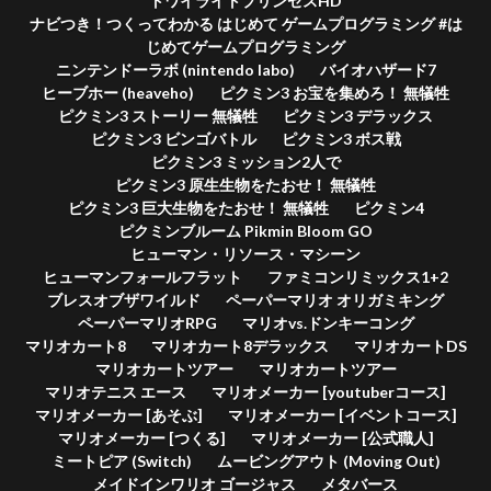
トワイライトプリンセスHD
ナビつき！つくってわかる はじめて ゲームプログラミング #は
じめてゲームプログラミング
ニンテンドーラボ (nintendo labo)
バイオハザード7
ヒーブホー (heaveho)
ピクミン3 お宝を集めろ！ 無犠牲
ピクミン3 ストーリー 無犠牲
ピクミン3 デラックス
ピクミン3 ビンゴバトル
ピクミン3 ボス戦
ピクミン3 ミッション2人で
ピクミン3 原生生物をたおせ！ 無犠牲
ピクミン3 巨大生物をたおせ！ 無犠牲
ピクミン4
ピクミンブルーム Pikmin Bloom GO
ヒューマン・リソース・マシーン
ヒューマンフォールフラット
ファミコンリミックス1+2
ブレスオブザワイルド
ペーパーマリオ オリガミキング
ペーパーマリオRPG
マリオvs.ドンキーコング
マリオカート8
マリオカート8デラックス
マリオカートDS
マリオカートツアー
マリオカートツアー
マリオテニス エース
マリオメーカー [youtuberコース]
マリオメーカー [あそぶ]
マリオメーカー [イベントコース]
マリオメーカー [つくる]
マリオメーカー [公式職人]
ミートピア (Switch)
ムービングアウト (Moving Out)
メイドインワリオ ゴージャス
メタバース