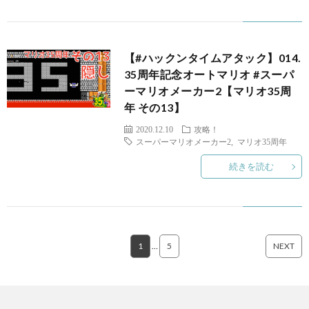
PS4
【#ハックンタイムアタック】014.
35周年記念オートマリオ #スーパ
ーマリオメーカー2【マリオ35周
年 その13】
F
2020.12.10
攻略！
スーパーマリオメーカー2
,
マリオ35周年
ア
続きを読む
ス
マ
1
…
5
NEXT
ホ
OTH