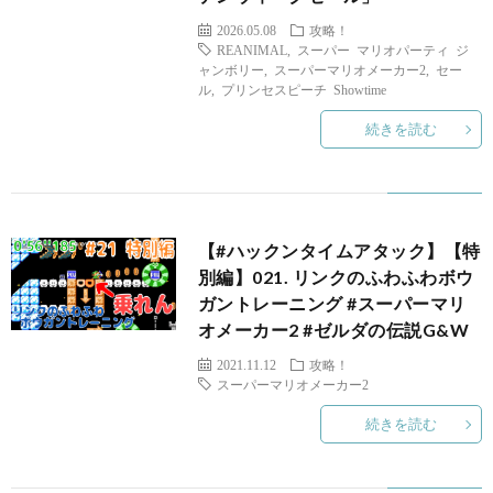
2026.05.08
攻略！
REANIMAL
,
スーパー マリオパーティ ジ
ャンボリー
,
スーパーマリオメーカー2
,
セー
ル
,
プリンセスピーチ Showtime
続きを読む
A
【#ハックンタイムアタック】【特
別編】021. リンクのふわふわボウ
ガントレーニング #スーパーマリ
1
オメーカー2 #ゼルダの伝説G&W
2021.11.12
攻略！
スーパーマリオメーカー2
続きを読む