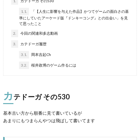
1.
カテドーガ その530
1.1.
「【人生に影響を与えた作品】かつてゲームの面白さの基
準にしていたアーケード版『ドンキーコング』との出会い」を見
て思ったこと
2.
今回の関連和多志動画
3.
カテドーガ履歴
3.1.
岡本吉起Ch
3.2.
桜井政博のゲーム作るには
ピ
カ
テドーガ その530
基本古い方から順番に見て書いているが
マ
あまりにもつまらんやつは飛ばして書いてます
マ