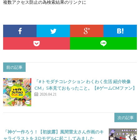
複数アクセス防止の為検索結果のリンクに
前の記事
「#トモダチコレクション わくわく生活 紹介映像
CM」5本見ておもったこと。【#ゲームCMファン】
2026.04.21
次の記事
「神ゲー作ろう！【初披露】風間雷太さん作画のキ
ャライラストを３Dモデルに起こしてみました