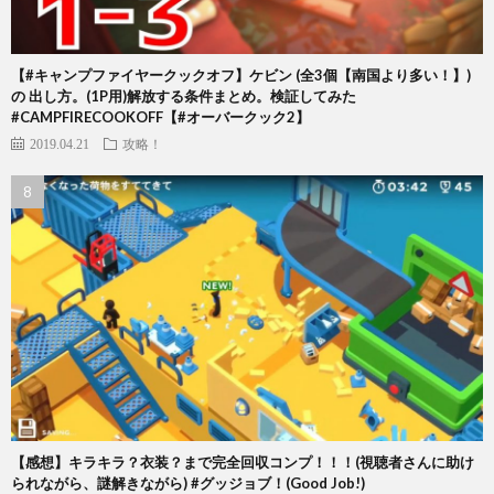
【#キャンプファイヤークックオフ】ケビン (全3個【南国より多い！】)
の 出し方。(1P用)解放する条件まとめ。検証してみた
#CAMPFIRECOOKOFF【#オーバークック2】
2019.04.21
攻略！
【感想】キラキラ？衣装？まで完全回収コンプ！！！(視聴者さんに助け
られながら、謎解きながら) #グッジョブ！(Good Job!)