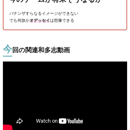
バナンザすらなるイメージができない
PS4
でも何故か
オデッセイ
は想像できる
今
F
回の関連和多志動画
ア
ス
マ
ホ
OTH