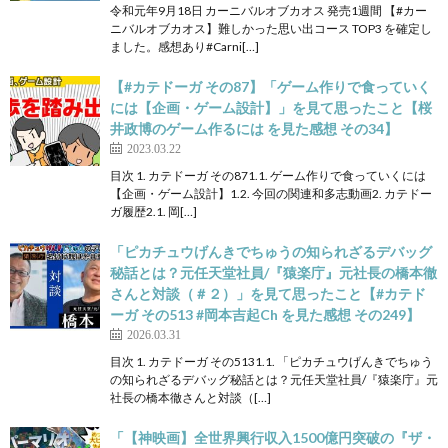
令和元年9月18日 カーニバルオブカオス 発売1週間 【#カー
ニバルオブカオス】難しかった思い出コース TOP3 を確定し
ました。感想あり#Carni[…]
【#カテドーガ その87】「ゲーム作りで食っていく
には【企画・ゲーム設計】」を見て思ったこと【桜
井政博のゲーム作るには を見た感想 その34】
2023.03.22
目次 1. カテドーガ その871.1. ゲーム作りで食っていくには
【企画・ゲーム設計】1.2. 今回の関連和多志動画2. カテドー
ガ履歴2.1. 岡[…]
「ピカチュウげんきでちゅうの知られざるデバッグ
秘話とは？元任天堂社員/『猿楽庁』元社長の橋本徹
さんと対談（＃２）」を見て思ったこと【#カテド
ーガ その513 #岡本吉起Ch を見た感想 その249】
2026.03.31
目次 1. カテドーガ その5131.1. 「ピカチュウげんきでちゅう
の知られざるデバッグ秘話とは？元任天堂社員/『猿楽庁』元
社長の橋本徹さんと対談（[…]
「【神映画】全世界興行収入1500億円突破の『ザ・