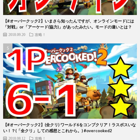
【#オーバークック2】いまさら知ったんですが、オンラインモードには
「対戦」or「アーケード(協力)」があったみたい。モードの違いとは？
2018.09.20
攻略！
【#オーバークック2】(全クリ) ワールド6をコンプクリア！ラスボスいな
い！？(「全クリ」しての感想とこれから。) #overcooked2
2018.08.12
攻略！