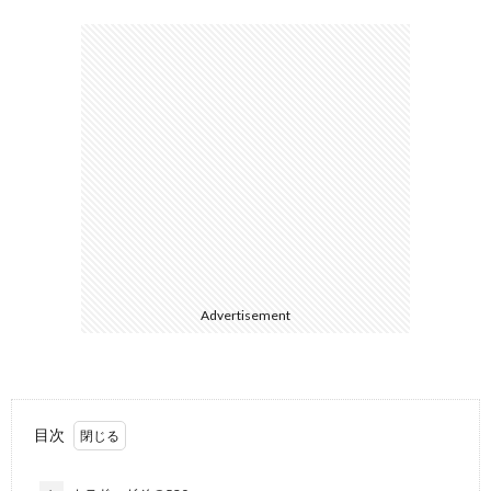
3DS
/
DS
H
ス
Advertisement
WiiU
/
目次
Wii