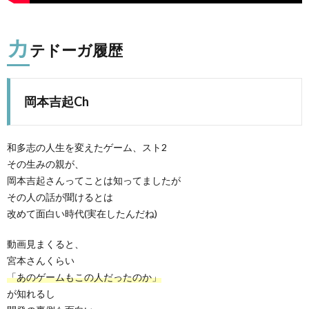
カ
テドーガ履歴
岡本吉起Ch
A
和多志の人生を変えたゲーム、スト2
その生みの親が、
岡本吉起さんってことは知ってましたが
その人の話が聞けるとは
改めて面白い時代(実在したんだね)
動画見まくると、
宮本さんくらい
「あのゲームもこの人だったのか」
が知れるし