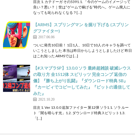
目次 1. カテドーガ その5391.1. 「今のゲームのイメージって
良い？悪い？｜世は”ゲームで稼げる”時代へ。ゲーム廃人に
なっても叱られなくなる？[…]
【ARMS】スプリングマン を掘り下げる (スプリン
グファイター)
2017.06.06
ついに発売10日前！ 1日1人、10日で10人 のキャラを調べて
いこうとしました 本当は昨日からしようとしましたけど 昨日
はこれ知った ARMSでは […]
【#スマブラSP】13.0.0 ソラ 最終超雑談 破滅レウス
の取り方 全1512体 スピリッツ 完全コンプ 返信の
儀】『勝ち上がり乱闘』『ダウンロード特典 SB』
『カービィでコピーしてみた』『ピットの通信して
みた』
2021.10.20
目次 1. Ver 13.0.0 追加ファイター 第12弾 ソラ1.1. ソラ ルー
ト「闇を晴らす光」1.2. ダウンロード特典スピリット1.3.
「[…]