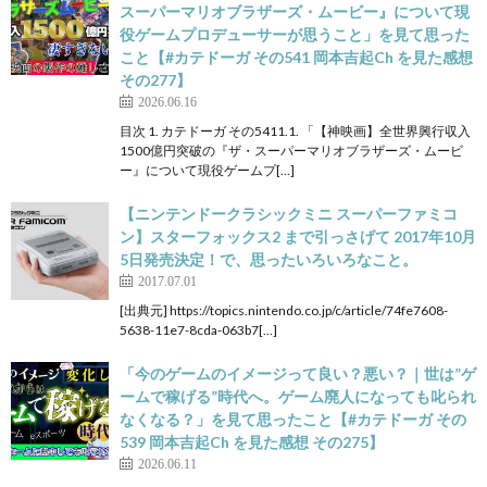
スーパーマリオブラザーズ・ムービー』について現
役ゲームプロデューサーが思うこと」を見て思った
こと【#カテドーガ その541 岡本吉起Ch を見た感想
その277】
2026.06.16
目次 1. カテドーガ その5411.1. 「【神映画】全世界興行収入
1500億円突破の『ザ・スーパーマリオブラザーズ・ムービ
ー』について現役ゲームプ[…]
【ニンテンドークラシックミニ スーパーファミコ
ン】スターフォックス2 まで引っさげて 2017年10月
5日発売決定！で、思ったいろいろなこと。
2017.07.01
[出典元] https://topics.nintendo.co.jp/c/article/74fe7608-
5638-11e7-8cda-063b7[…]
「今のゲームのイメージって良い？悪い？｜世は”ゲ
ームで稼げる”時代へ。ゲーム廃人になっても叱られ
なくなる？」を見て思ったこと【#カテドーガ その
539 岡本吉起Ch を見た感想 その275】
2026.06.11