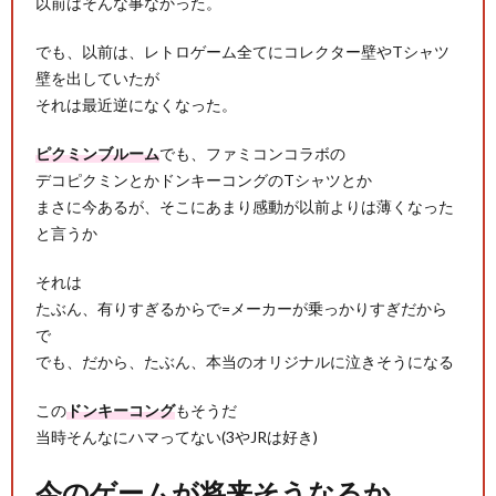
以前はそんな事なかった。
でも、以前は、レトロゲーム全てにコレクター壁やTシャツ
壁を出していたが
それは最近逆になくなった。
ピクミンブルーム
でも、ファミコンコラボの
デコピクミンとかドンキーコングのTシャツとか
まさに今あるが、そこにあまり感動が以前よりは薄くなった
と言うか
それは
たぶん、有りすぎるからで=メーカーが乗っかりすぎだから
ス
で
でも、だから、たぶん、本当のオリジナルに泣きそうになる
この
ドンキーコング
もそうだ
当時そんなにハマってない(3やJRは好き)
X
今のゲームが将来そうなるか