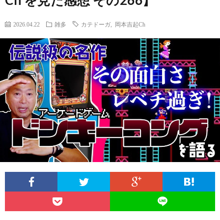
Ch を見た感想 その266】
2026.04.22
雑多
カテドーガ
,
岡本吉起Ch
A
1