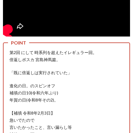
マ
第2回 にして 時系列を超えたイレギュラー回。
倍返しポスカ 宮島神馬篇。
「既に倍返しは実行されていた」
進化の日。のスピンオフ
補填の日10(令和六年ぶり)
年賀の日(令和8年その2)。
【補填 令和8年2月3日】
急いでたので
言いたかったこと、言い漏らし等