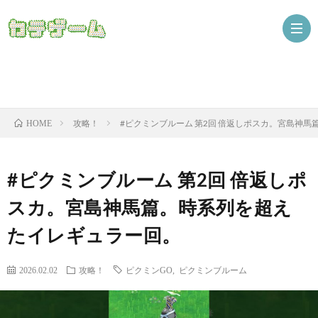
Nint
攻略！
#ピクミンブルーム 第2回 倍返しポスカ。宮島神
HOME
ザ
#ピクミンブルーム 第2回 倍返しポ
スカ。宮島神馬篇。時系列を超え
たイレギュラー回。
2026.02.02
攻略！
ピクミンGO
,
ピクミンブルーム
ニ