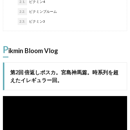
2.1.
ピクミン4
2.2.
ピクミンブルーム
2.3.
ピクミン3
P
ikmin Bloom Vlog
第2回 倍返しポスカ。宮島神馬篇。時系列を超
ピ
えたイレギュラー回。
マ
マ