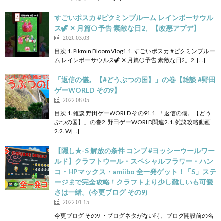
すごいポスカ #ピクミンブルーム レインボーサウル
ス🦖 ✕ 月篇🌕️ 予告 素敵な日2。【改悪アプデ】
2026.03.03
目次 1. Pikmin Bloom Vlog1.1. すごいポスカ #ピクミンブルー
ム レインボーサウルス🦖 ✕ 月篇🌕️ 予告 素敵な日2。2. […]
「返信の儀。【#どうぶつの国】」の巻【雑談 #野田
ゲーWORLD その9】
2022.08.05
目次 1. 雑談 野田ゲーWORLD その91.1. 「返信の儀。【どう
ぶつの国】」の巻2. 野田ゲーWORLD関連2.1. 雑談攻略動画
2.2. W[…]
【隠し★-S 解放の条件 コンプ #ヨッシーウールワー
ルド】クラフトウール・スペシャルフラワー・ハン
コ・HPマックス・amiibo 全一発ゲット！「S」ステ
ージまで完全攻略！クラフトより少し難しいも可愛
さは一緒。(今更ブログ その9)
2022.01.15
今更ブログ その9 ・ブログネタがない時、ブログ開設前の名