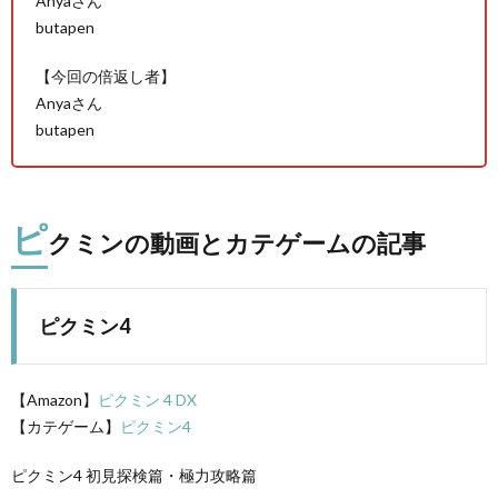
Anyaさん
butapen
PS4
【今回の倍返し者】
Anyaさん
butapen
F
ピ
クミンの動画とカテゲームの記事
ア
ス
ピクミン4
マ
【Amazon】
ピクミン 4 DX
ホ
【カテゲーム】
ピクミン4
ピクミン4 初見探検篇・極力攻略篇
OTH