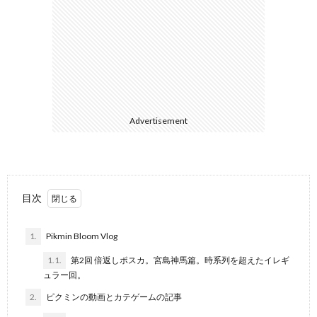
3DS
/
Advertisement
DS
H
ス
目次
1.
Pikmin Bloom Vlog
WiiU
1.1.
第2回 倍返しポスカ。宮島神馬篇。時系列を超えたイレギ
/
ュラー回。
2.
ピクミンの動画とカテゲームの記事
Wii