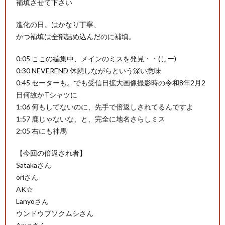
補填させて下さい
進化の日。はかなり丁寧、
かつ補填は全部詰め込んだのに補填。
0:05 ここの編集中、メインのミスを発見・・(しー)
0:30 NEVEREND 休憩しながらという深い意味
0:45 セーターも。でも受信日拡大画像撮影時の令和8年2月2
日何故かTシャツに
1:06 何もしてないのに、先手で倍返しされてるんですよ
1:57 鹿じゃないな、と、完全に地名さらしミス
2:05 右にも神馬
ス
【今回の倍返され者】
Satakaさん
oriさん
AK☆
X
Lanyoさん
ウンドウブソクムシさん