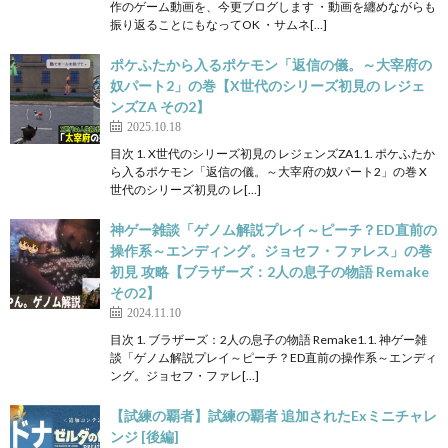
作のゲーム動画を、今更ブログします ・動画を纏めながらも
振り返ることにもなってOK ・サムネ[…]
ポケふたから入るポケモン「返信の儀。～大宰府の
奴パート2」の巻【X世代のシリーズ初見の レジェ
ンズZA その2】
2025.10.18
目次 1. X世代のシリーズ初見の レジェンズZA1.1. ポケふたか
ら入るポケモン「返信の儀。～大宰府の奴パート2」の巻 X
世代のシリーズ初見の レ[…]
神ゲー雑談「ゲノム解説プレイ～ピーチ？ED直前の
操作系～エンディング。ジョセフ・ファレス」の巻
初見 攻略【ブラザーズ：2人の息子の物語 Remake
その2】
2024.11.10
目次 1. ブラザーズ：2人の息子の物語 Remake1.1. 神ゲー雑
談「ゲノム解説プレイ～ピーチ？ED直前の操作系～エンディ
ング。ジョセフ・ファレ[…]
【試練の覇者】試練の覇者 追加されたExミニチャレ
ンジ [後編]