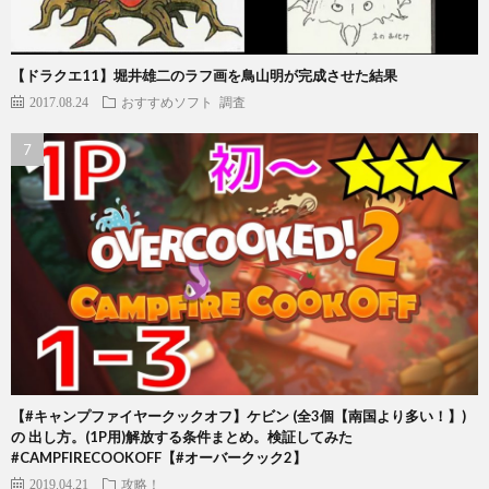
【ドラクエ11】堀井雄二のラフ画を鳥山明が完成させた結果
2017.08.24
おすすめソフト
調査
【#キャンプファイヤークックオフ】ケビン (全3個【南国より多い！】)
の 出し方。(1P用)解放する条件まとめ。検証してみた
#CAMPFIRECOOKOFF【#オーバークック2】
2019.04.21
攻略！