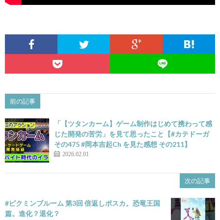
前の記事
「【ツタンカーム】ゲーム制作はじめて携わって感
じた開発の苦労」を見て思ったこと【#カテドーガ
その475 #岡本吉起Ch を見た感想 その211】
2026.02.01
次の記事
#ピクミンブルーム 第3回 倍返しポスカ。恐竜王国
篇。進化？退化？