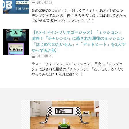
2017.07.03
剣の試練の3つ目がすげー難しくてさぁとりあえず他のコン
テンツやってみた の、後半 そろそろ宝探しには疲れてきたっ
てのが 本音 多分コアなファンなら こ[…]
【#メイドインワリオゴージャス】「ミッション」
攻略！「チャレンジ」に残された最後のミッション
「はじめてのたいせん」+「デッドヒート」を1人で
やってみた話
2018.08.29
ラスト「チャレンジ」の「ミッション」 目次 1. 「ミッショ
ン」に残された最後の「チャレンジ」「たいせん」を1人で
やってみた話1.1. 初見動画1.2[…]