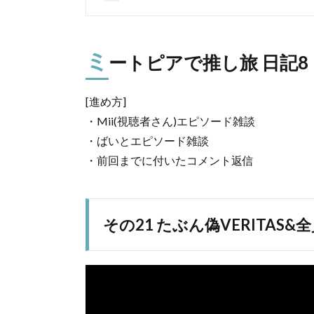
ミ
ートピアで推し旅 日記8
[進め方]
・Mii(視聴者さん)エピソード雑談
・ばいとエピソード雑談
・前回までに付いたコメント返信
その21 たぶん偽VERITAS&