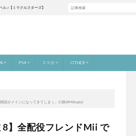
クルスターズ】
ii
PS4
スマホ
OTHER
ャス
ストーリー 無犠牲
お宝を集めろ！ 無犠牲
原生生物をたおせ！ 無犠牲
巨大生物をたおせ！ 無犠牲
ミッション2人で
ビンゴバトル
ボス戦
ーマリオ3Dワールド
ーカー [つくる]
ーカー [あそぶ]
ーカー [イベントコース]
ーカー [公式職人]
カー [youtuberコース]
ライトプリンセスHD
キノピオ隊長
ーパーマリオブラザーズU
ンリミックス1+2
ーウールワールド
ォックス 零
フォックス ガード
ワッパー
トゥーン
ズサード
or WiiU
カート8
adeX
レイド
バイオハザード7
FINAL FANTASY XV
アンダーテール (undertail)
マリオ
スーパーマリオ ラン
どうぶつの森 ポケットキャンプ
スターフォックス2
本体とかゲームニュース
サイトマップ
About
【ゲーム録画】録画、生配信の手段
談がメインになってきてしまぅ」の旅(#Miitopia)
8】全配役フレンドMii で