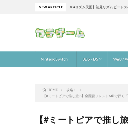
激ムズ攻略【雑談 ✕ #リズム天国】初見リズム ビートスペル ♪【ミラ
NEW ARTICLE
NintenoSwitch
3DS / DS
WiiU / W
ザ フレイム イン ザ フラッド
星のカービィスターアライズ
ゴルフストーリー
ロロロロ
ニンテンドーラボ (nintendo labo)
オーバークック
スーパーマリオ オデッセイ
ARMS
いっしょにチョキッと スニッパーズ ＋
ブレスオブザワイルド
1-2-Switch
マリオカート8デラックス
ウルトラストリートファイター2
ヒューマン・リソース・マシーン
メイドインワリオ ゴージ
Hey!ピクミン
スマブラ for 3DS
ドラゴンクエスト 9
ピク3 
ピク3 
ピク3 
ピク3 
ピク3 
ピク3 
ピク3 
スーパ
マリオメ
マリオメ
マリオメ
マリオメ
マリオメー
トワイ
進め！
Newス
ファミコ
ヨッシ
スターフ
スター
ザ・ス
スプラ
デビル
スマブラ f
マリオ
Xenobl
ゼノブ
攻略！
HOME
【#ミートピアで推し旅 8】全配役フレンドMii で行く「雑
【#ミートピアで推し旅 