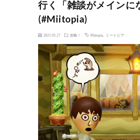
行く「雑談がメインに
(#Miitopia)
2021.05.27
攻略！
Miitopia
,
ミートピア