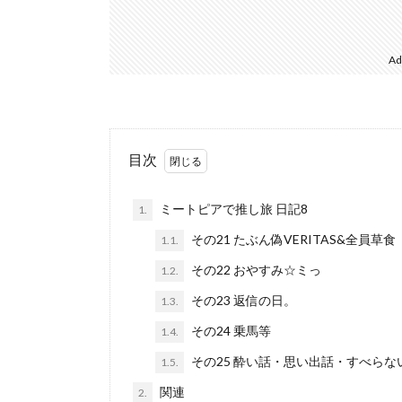
Ad
目次
ミートピアで推し旅 日記8
1.
その21 たぶん偽VERITAS&全員草食
1.1.
その22 おやすみ☆ミっ
1.2.
その23 返信の日。
1.3.
その24 乗馬等
1.4.
その25 酔い話・思い出話・すべらな
1.5.
関連
2.