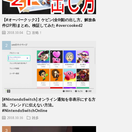
【#オーバークック2】ケビン(全8個)の出し方。解放条
件(2P用)まとめ。検証してみた #overcooked2
2018.10.04
攻略！
[#NintendoSwitch] オンライン通知を非表示にする方
法。フレンドに伝えない方法。
#NintendoSwitchOnline
2018.10.16
雑多