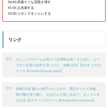
36:40 高価そうな花瓶を壊す
41:05 お洗濯する
PS4
50:00 リボンでオシャレする
リンク
F
ア
がちょうのゲームを買うべき理由を熱くまとめた。ヒー
ブホー以来の名作を見つけた。攻略1日目【#ガチョウの
ス
ゲーム #UntitledGooseGame】
マ
攻略2日目 麦わら帽子のかぶせ方、電話ボックス攻略、
ホ
飛行機を売り物に、おばさんを閉じ込めて、オシャレす
る方法【#ガチョウのゲーム #UntitledGooseGame】
OTH