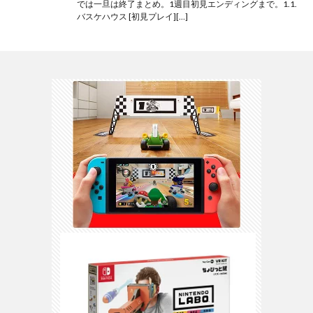
では一旦は終了まとめ。1週目初見エンディングまで。1.1.
バスケハウス [初見プレイ][…]