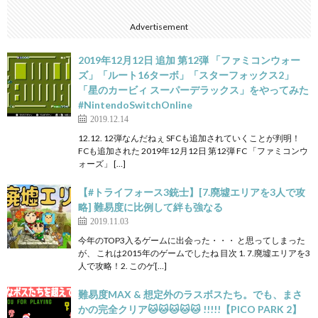
Advertisement
2019年12月12日 追加 第12弾 「ファミコンウォー
ズ」「ルート16ターボ」「スターフォックス2」
「星のカービィ スーパーデラックス」をやってみた
#NintendoSwitchOnline
2019.12.14
12.12. 12弾なんだねぇ SFCも追加されていくことが判明！
FCも追加された 2019年12月12日 第12弾 FC 「ファミコンウ
ォーズ」 […]
【#トライフォース3銃士】[7.廃墟エリアを3人で攻
略] 難易度に比例して絆も強なる
2019.11.03
今年のTOP3入るゲームに出会った・・・ と思ってしまった
が、 これは2015年のゲームでしたね 目次 1. 7.廃墟エリアを3
人で攻略！2. このゲ[…]
難易度MAX & 想定外のラスボスたち。でも、まさ
かの完全クリア🐱🐱🐱🐱🐱 !!!!!【PICO PARK 2】