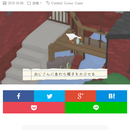
2019.10.08
攻略！
Untitled Goose Game
A
1