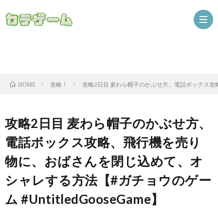
Nint
攻略！
攻略2日目 麦わら帽子のかぶせ方、電話ボックス攻略、
HOME
ザ
攻略2日目 麦わら帽子のかぶせ方、
電話ボックス攻略、飛行機を売り
物に、おばさんを閉じ込めて、オ
シャレする方法【#ガチョウのゲー
ム #UntitledGooseGame】
ニ