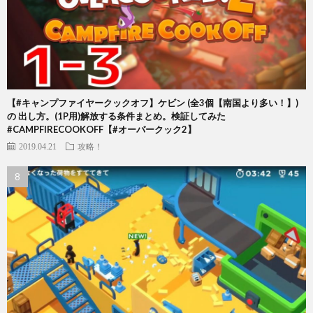
【#キャンプファイヤークックオフ】ケビン (全3個【南国より多い！】)
の 出し方。(1P用)解放する条件まとめ。検証してみた
#CAMPFIRECOOKOFF【#オーバークック2】
2019.04.21
攻略！