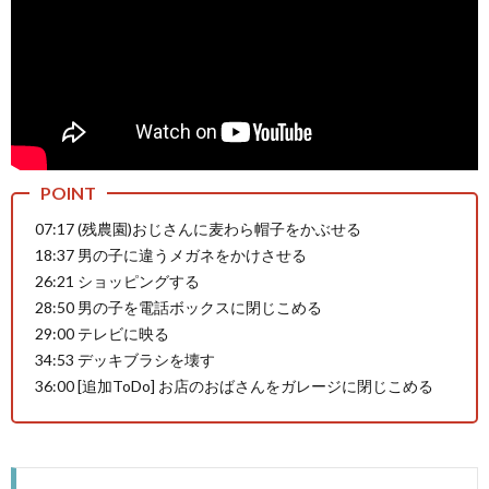
マ
07:17 (残農園)おじさんに麦わら帽子をかぶせる
18:37 男の子に違うメガネをかけさせる
26:21 ショッピングする
28:50 男の子を電話ボックスに閉じこめる
29:00 テレビに映る
34:53 デッキブラシを壊す
36:00 [追加ToDo] お店のおばさんをガレージに閉じこめる