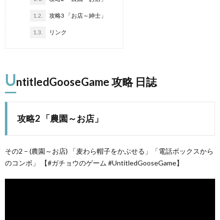
1.2.
攻略3 「お店～紳士」
1.3.
リンク
U
ntitledGooseGame 攻略 日誌
攻略2 「農園～お店」
ピ
その2 – (農園～お店) 「麦わら帽子をかぶせる」「電話ボックスから
のコンボ」 【#ガチョウのゲーム #UntitledGooseGame】
マ
マ