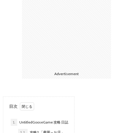
3DS
/
DS
H
ス
Advertisement
WiiU
目次
/
1.
UntitledGooseGame 攻略 日誌
Wii
1.1.
攻略2 「農園～お店」