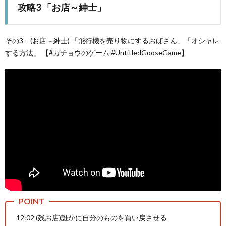
攻略3 「お店～紳士」
その3 – (お店～紳士) 「飛行機を売り物にするおばさん」「オシャレ
する方法」 【#ガチョウのゲーム #UntitledGooseGame】
ス
X
12:02 (残お店)誰かに自分のものを買い戻させる