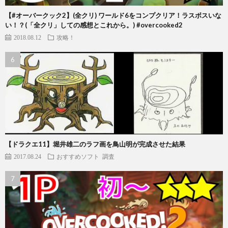
【#オーバークック2】(全クリ) ワールド6をコンプクリア！ラスボスいな
い！？(「全クリ」しての感想とこれから。) #overcooked2
2018.08.12
攻略！
【ドラクエ11】堀井雄二のラフ画を鳥山明が完成させた結果
2017.08.24
おすすめソフト
調査