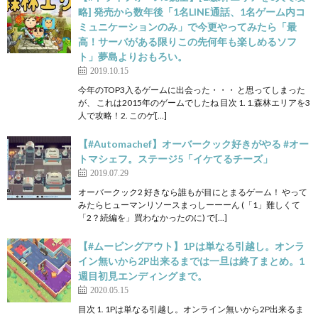
略] 発売から数年後「1名LINE通話、1名ゲーム内コ
ミュニケーションのみ」で今更やってみたら「最
高！サーバがある限りこの先何年も楽しめるソフ
ト」夢島よりおもろい。
2019.10.15
今年のTOP3入るゲームに出会った・・・ と思ってしまった
が、 これは2015年のゲームでしたね 目次 1. 1.森林エリアを3
人で攻略！2. このゲ[…]
【#Automachef】オーバークック好きがやる #オー
トマシェフ。ステージ5「イケてるチーズ」
2019.07.29
オーバークック2 好きなら誰もが目にとまるゲーム！ やって
みたらヒューマンリソースまっしーーーん (「1」難しくて
「2？続編を」買わなかったのに) で[…]
【#ムービングアウト】1Pは単なる引越し。オンラ
イン無いから2P出来るまでは一旦は終了まとめ。1
週目初見エンディングまで。
2020.05.15
目次 1. 1Pは単なる引越し。オンライン無いから2P出来るま