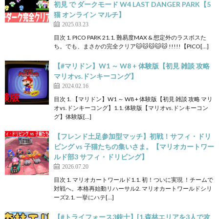
初見 で ダークモード W4 LAST DANGER PARK【5
猫 オンライン マルチ】
2025.03.23
目次 1. PICO PARK 21.1. 難易度MAX & 想定外のラスボスた
ち。でも、まさかの完全クリア🐱🐱🐱🐱🐱 !!!!!【PICO[…]
【#マリドン】W1 ～ W8 + 体験版【初見 雑談 攻略
マリオvs.ドンキーコング】
2024.02.16
目次 1. 【マリドン】W1 ～ W8 + 体験版【初見 雑談 攻略 マリ
オvs.ドンキーコング】1.1. 体験版【マリオvs.ドンキーコン
グ】体験版[…]
【フレンド土足参加型マッチ】初戦！サフィ・ドリ
ビング vs 子猫たちの集いさま。【マリオカートワー
ルド部3 サフィ・ドリビング】
2026.07.20
目次 1. マリオカートワールド1.1. 初！ついに実現 ！チームで
対戦へ。本格再始動リハーサル2. マリオカートワールドシリ
ーズ2.1. 一挙にハテ[…]
【#トライフォース3銃士】[1.森林エリアを3人で攻