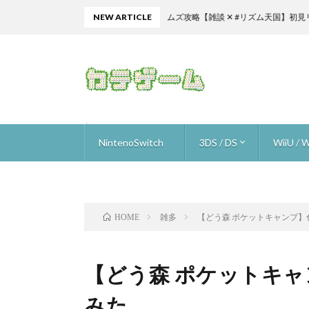
NEW ARTICLE
激ムズ攻略【雑談 ✕ #リズム天国】初見リズム ビート
NintenoSwitch
3DS / DS
WiiU / W
ザ フレイム イン ザ フラッド
星のカービィスターアライズ
ゴルフストーリー
ロロロロ
ニンテンドーラボ (nintendo labo)
オーバークック
スーパーマリオ オデッセイ
ARMS
いっしょにチョキッと スニッパーズ ＋
ブレスオブザワイルド
1-2-Switch
マリオカート8デラックス
ウルトラストリートファイター2
ヒューマン・リソース・マシーン
メイドインワリオ ゴージ
Hey!ピクミン
スマブラ for 3DS
ドラゴンクエスト 9
ピク3 
ピク3 
ピク3 
ピク3 
ピク3 
ピク3 
ピク3 
スーパ
マリオメ
マリオメ
マリオメ
マリオメ
マリオメー
トワイ
進め！
Newス
ファミコ
ヨッシ
スターフ
スター
ザ・ス
スプラ
デビル
スマブラ f
マリオ
Xenobl
ゼノブ
雑多
【どう森 ポケットキャンプ
HOME
【どう森 ポケットキ
みた