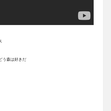
ぇ
どう森は好きだ