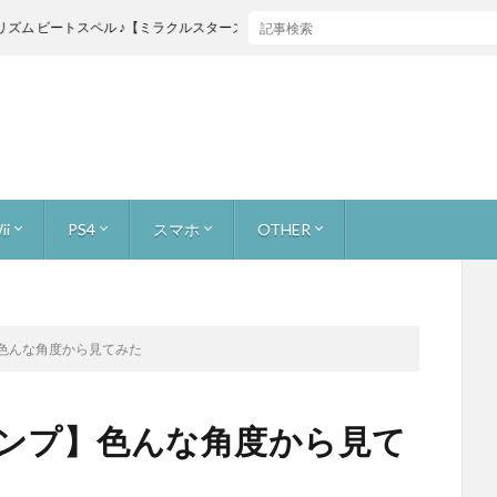
スペル ♪【ミラクルスターズ】
ii
PS4
スマホ
OTHER
ャス
ストーリー 無犠牲
お宝を集めろ！ 無犠牲
原生生物をたおせ！ 無犠牲
巨大生物をたおせ！ 無犠牲
ミッション2人で
ビンゴバトル
ボス戦
ーマリオ3Dワールド
ーカー [つくる]
ーカー [あそぶ]
ーカー [イベントコース]
ーカー [公式職人]
カー [youtuberコース]
ライトプリンセスHD
キノピオ隊長
ーパーマリオブラザーズU
ンリミックス1+2
ーウールワールド
ォックス 零
フォックス ガード
ワッパー
トゥーン
ズサード
or WiiU
カート8
adeX
レイド
バイオハザード7
FINAL FANTASY XV
アンダーテール (undertail)
マリオ
スーパーマリオ ラン
どうぶつの森 ポケットキャンプ
スターフォックス2
本体とかゲームニュース
サイトマップ
About
【ゲーム録画】録画、生配信の手段
】色んな角度から見てみた
ャンプ】色んな角度から見て