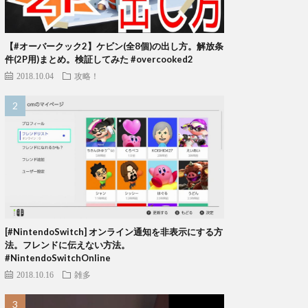
【#オーバークック2】ケビン(全8個)の出し方。解放条
件(2P用)まとめ。検証してみた #overcooked2
2018.10.04
攻略！
[#NintendoSwitch] オンライン通知を非表示にする方
法。フレンドに伝えない方法。
#NintendoSwitchOnline
2018.10.16
雑多