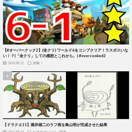
【#オーバークック2】(全クリ) ワールド6をコンプクリア！ラスボスいな
い！？(「全クリ」しての感想とこれから。) #overcooked2
2018.08.12
攻略！
【ドラクエ11】堀井雄二のラフ画を鳥山明が完成させた結果
2017.08.24
おすすめソフト
調査