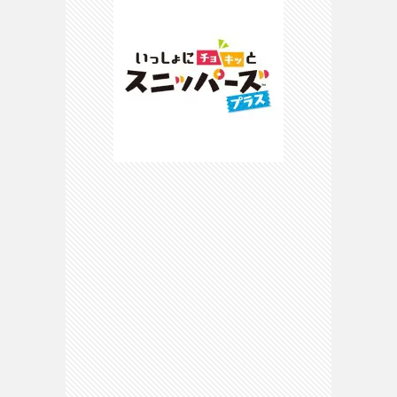
ピ
マ
マ