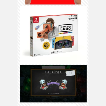
3DS
/
DS
H
ス
WiiU
/
Wii