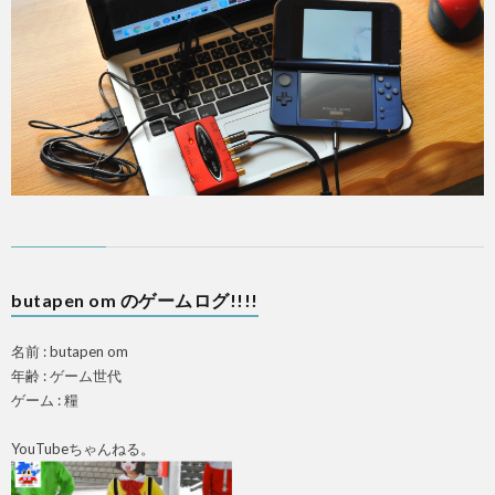
PS4
F
ア
butapen om のゲームログ!!!!
ス
名前 : butapen om
マ
年齢 : ゲーム世代
ゲーム : 糧
ホ
YouTubeちゃんねる。
OTH