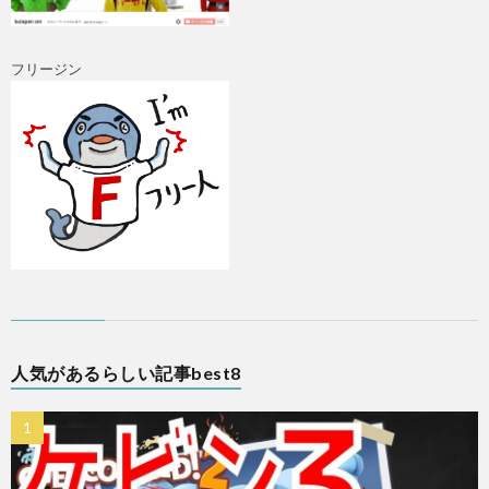
フリージン
A
人気があるらしい記事best8