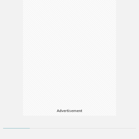
マ
Advertisement