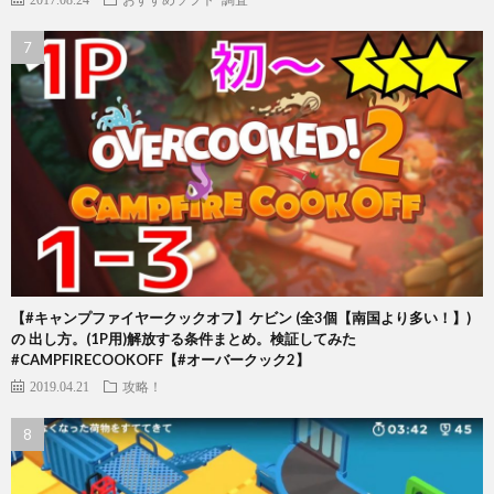
【#キャンプファイヤークックオフ】ケビン (全3個【南国より多い！】)
の 出し方。(1P用)解放する条件まとめ。検証してみた
#CAMPFIRECOOKOFF【#オーバークック2】
2019.04.21
攻略！