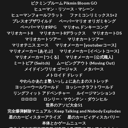
ピクミンブルーム Pikmin Bloom GO
ヒューマン・リソース・マシーン
ヒューマンフォールフラット
ファミコンリミックス1+2
ブレスオブザワイルド
ペーパーマリオ オリガミキング
ペーパーマリオRPG
マリオvs.ドンキーコング
マリオカート8
マリオカート8デラックス
マリオカートDS
マリオカートツアー
マリオカートツアー
マリオテニス エース
マリオメーカー [youtuberコース]
マリオメーカー [あそぶ]
マリオメーカー [イベントコース]
マリオメーカー [つくる]
マリオメーカー [公式職人]
ミートピア (Switch)
ムービングアウト (Moving Out)
メイドインワリオ ゴージャス
メタバース
メトロイド ドレッド
やわらかあたま塾 いっしょにあたまのストレッチ
ヨッシーウールワールド
ヨッシークラフトワールド
リングフィット アドベンチャー
ルイージマンション3
ロロロロ
ロンリー・マウンテン・ダウンヒル
世界のアソビ大全51
完全爆弾解除マニュアル : Keep Talking and Nobody Explodes
星のカービィスターアライズ
星のカービィディスカバリー
本体とかゲームニュース