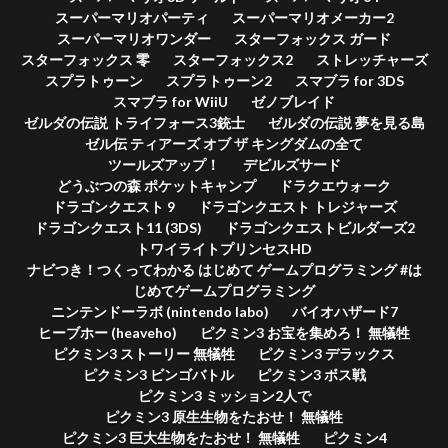
スーパーマリオパーティ
スーパーマリオメーカー2
スーパーマリオワンダー
スターフォックス ガード
スターフォックス 零
スターフォックス2
ストレッチャーズ
スプラトゥーン
スプラトゥーン2
スマブラ for 3DS
スマブラ for WiiU
ゼノブレイド
ゼルダの伝説 トライフォース3銃士
ゼルダの伝説 夢を見る島
ゼル伝 ティアーズ オブ ザ キングダムの全て
ツールズアップ！
デビルズサード
どうぶつの森 ポケットキャンプ
ドラクエウォーク
ドラゴンクエスト 9
ドラゴンクエスト トレジャーズ
ドラゴンクエスト11 (3DS)
ドラゴンクエストビルダーズ2
トワイライトプリンセスHD
ナビつき！つくってわかる はじめて ゲームプログラミング #は
じめてゲームプログラミング
ニンテンドーラボ (nintendo labo)
バイオハザード7
ヒーブホー (heaveho)
ピクミン3 お宝を集めろ！ 無犠牲
ピクミン3 ストーリー 無犠牲
ピクミン3 デラックス
ピクミン3 ビンゴバトル
ピクミン3 ボス戦
ピクミン3 ミッション2人で
ピクミン3 原生生物をたおせ！ 無犠牲
ピクミン3 巨大生物をたおせ！ 無犠牲
ピクミン4