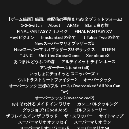
【ゲーム録画】録画、生配信の手段まとめ(全プラットフォーム)
1-2-Switch
About
ARMS
Blanc 白き旅
FINAL FANTASY 7 リメイク
FINAL FANTASY XV
Hey!ピクミン
Innchanted の全て
It Takes Two の全て
NewスーパーマリオブラザーズU
NewスーパーマリオブラザーズU デラックス
STEPN
TUNIC
UntitledGooseGame
XenobladeX
あつまれ どうぶつの森
アルティメット チキン ホース
アンダーテール (undertail)
いっしょにチョキッと スニッパーズ ＋
ウルトラストリートファイター2
オーバークック
オーバークック 王様のフルコース (Overcooked! All You Can
Eat)
オーバークック2 (overcooked2)
おすそわける メイド イン ワリオ
カンニバルクッキング
グッジョブ! (Good Job!)
ゴルフストーリー
ザ フレイム イン ザ フラッド
ザ・スワッパー
サイトマップ
スーパーマリオ オデッセイ
スーパーマリオ ラン
スーパーマリオ3Dワールド
スーパーマリオ64