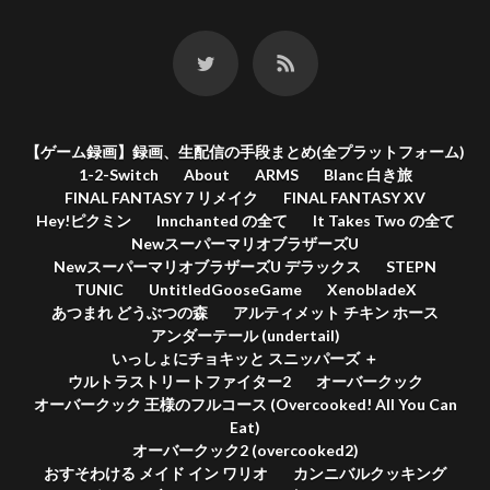
【ゲーム録画】録画、生配信の手段まとめ(全プラットフォーム)
1-2-Switch
About
ARMS
Blanc 白き旅
FINAL FANTASY 7 リメイク
FINAL FANTASY XV
Hey!ピクミン
Innchanted の全て
It Takes Two の全て
NewスーパーマリオブラザーズU
NewスーパーマリオブラザーズU デラックス
STEPN
TUNIC
UntitledGooseGame
XenobladeX
あつまれ どうぶつの森
アルティメット チキン ホース
アンダーテール (undertail)
いっしょにチョキッと スニッパーズ ＋
ウルトラストリートファイター2
オーバークック
オーバークック 王様のフルコース (Overcooked! All You Can
Eat)
オーバークック2 (overcooked2)
おすそわける メイド イン ワリオ
カンニバルクッキング