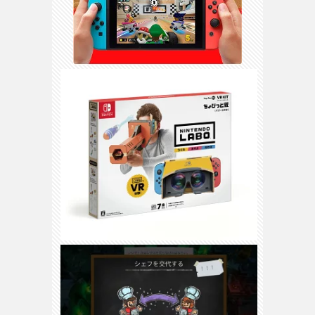
3DS
/
DS
H
ス
WiiU
/
Wii