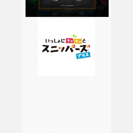
ピ
マ
マ