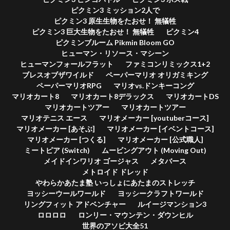
ピクミン3 ミッション2人で
ピクミン3 原生生物をたおせ！ 無犠牲
ピクミン3 巨大生物をたおせ！ 無犠牲
ピクミン4
ピクミンブルーム Pikmin Bloom GO
ヒューマン・リソース・マシーン
ヒューマンフォールフラット
ファミコンリミックス1+2
ブレスオブザワイルド
ペーパーマリオ オリガミキング
ペーパーマリオRPG
マリオvs.ドンキーコング
マリオカート8
マリオカート8デラックス
マリオカートDS
マリオカートツアー
マリオカートツアー
マリオテニス エース
マリオメーカー [youtuberコース]
マリオメーカー [あそぶ]
マリオメーカー [イベントコース]
マリオメーカー [つくる]
マリオメーカー [公式職人]
ミートピア (Switch)
ムービングアウト (Moving Out)
メイドインワリオ ゴージャス
メタバース
メトロイド ドレッド
やわらかあたま塾 いっしょにあたまのストレッチ
ヨッシーウールワールド
ヨッシークラフトワールド
リングフィット アドベンチャー
ルイージマンション3
ロロロロ
ロンリー・マウンテン・ダウンヒル
世界のアソビ大全51