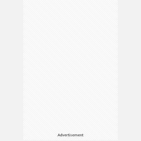
マ
Advertisement