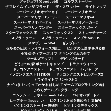
グッジョブ! (Good Job!)
ゴルフストーリー
ザ フレイム イン ザ フラッド
ザ・スワッパー
サイトマップ
スーパーマリオ オデッセイ
スーパーマリオ ラン
スーパーマリオ3Dワールド
スーパーマリオ64
スーパーマリオパーティ
スーパーマリオメーカー2
スーパーマリオワンダー
スターフォックス ガード
スターフォックス 零
スターフォックス2
ストレッチャーズ
スプラトゥーン
スプラトゥーン2
スマブラ for 3DS
スマブラ for WiiU
ゼノブレイド
ゼルダの伝説 トライフォース3銃士
ゼルダの伝説 夢を見る島
ゼル伝 ティアーズ オブ ザ キングダムの全て
ツールズアップ！
デビルズサード
どうぶつの森 ポケットキャンプ
ドラクエウォーク
ドラゴンクエスト 9
ドラゴンクエスト トレジャーズ
ドラゴンクエスト11 (3DS)
ドラゴンクエストビルダーズ2
トワイライトプリンセスHD
ナビつき！つくってわかる はじめて ゲームプログラミング #は
じめてゲームプログラミング
ニンテンドーラボ (nintendo labo)
バイオハザード7
ヒーブホー (heaveho)
ピクミン3 お宝を集めろ！ 無犠牲
ピクミン3 ストーリー 無犠牲
ピクミン3 デラックス
ピクミン3 ビンゴバトル
ピクミン3 ボス戦