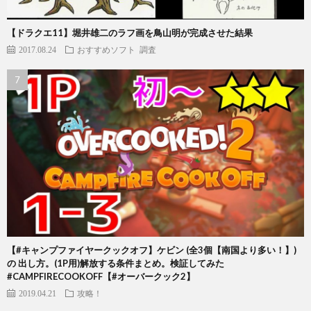
【ドラクエ11】堀井雄二のラフ画を鳥山明が完成させた結果
2017.08.24
おすすめソフト
調査
【#キャンプファイヤークックオフ】ケビン (全3個【南国より多い！】)
の 出し方。(1P用)解放する条件まとめ。検証してみた
#CAMPFIRECOOKOFF【#オーバークック2】
2019.04.21
攻略！