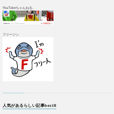
YouTubeちゃんねる。
フリージン
A
人気があるらしい記事best8