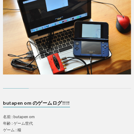
PS4
F
ア
ス
マ
butapen om のゲームログ!!!!
ホ
名前 : butapen om
年齢 : ゲーム世代
ゲーム : 糧
OTH