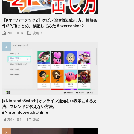
【#オーバークック2】ケビン(全8個)の出し方。解放条
件(2P用)まとめ。検証してみた #overcooked2
2018.10.04
攻略！
[#NintendoSwitch] オンライン通知を非表示にする方
法。フレンドに伝えない方法。
#NintendoSwitchOnline
2018.10.16
雑多