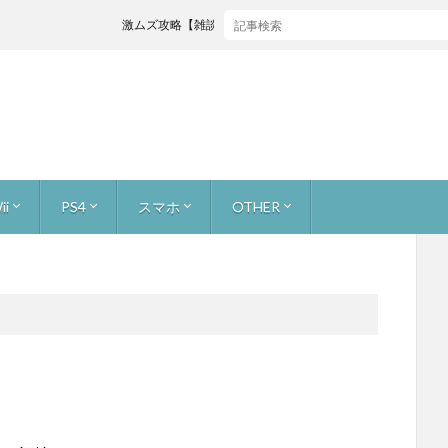
激ムズ攻略【雑談 ✕ #リズム天国】初見リズム ビートスペル ♪【ミラク
ii
PS4
スマホ
OTHER
ャス
ストーリー 無犠牲
お宝を集めろ！ 無犠牲
原生生物をたおせ！ 無犠牲
巨大生物をたおせ！ 無犠牲
ミッション2人で
ビンゴバトル
ボス戦
ーマリオ3Dワールド
ーカー [つくる]
ーカー [あそぶ]
ーカー [イベントコース]
ーカー [公式職人]
カー [youtuberコース]
ライトプリンセスHD
キノピオ隊長
ーパーマリオブラザーズU
ンリミックス1+2
ーウールワールド
ォックス 零
フォックス ガード
ワッパー
トゥーン
ズサード
or WiiU
カート8
adeX
レイド
バイオハザード7
FINAL FANTASY XV
アンダーテール (undertail)
マリオ
スーパーマリオ ラン
どうぶつの森 ポケットキャンプ
スターフォックス2
本体とかゲームニュース
サイトマップ
About
【ゲーム録画】録画、生配信の手段