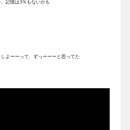
ー、記憶は3％もないかも
うしよーーって、ずっーーーと思ってた