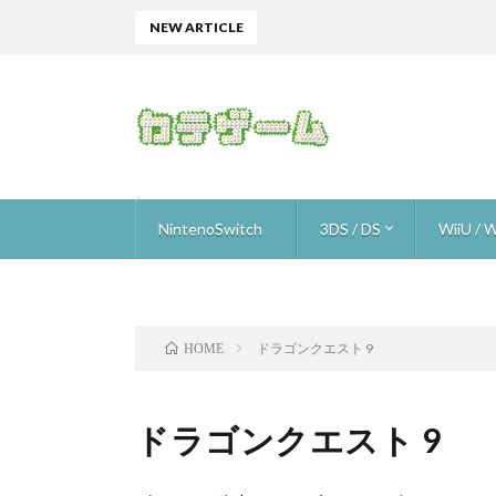
NEW ARTICLE
NintenoSwitch
3DS / DS
WiiU / W
ザ フレイム イン ザ フラッド
星のカービィスターアライズ
ゴルフストーリー
ロロロロ
ニンテンドーラボ (nintendo labo)
オーバークック
スーパーマリオ オデッセイ
ARMS
いっしょにチョキッと スニッパーズ ＋
ブレスオブザワイルド
1-2-Switch
マリオカート8デラックス
ウルトラストリートファイター2
ヒューマン・リソース・マシーン
メイドインワリオ ゴージ
Hey!ピクミン
スマブラ for 3DS
ドラゴンクエスト 9
ピク3 
ピク3 
ピク3 
ピク3 
ピク3 
ピク3 
ピク3 
スーパ
マリオメ
マリオメ
マリオメ
マリオメ
マリオメー
トワイ
進め！
Newス
ファミコ
ヨッシ
スターフ
スター
ザ・ス
スプラ
デビル
スマブラ f
マリオ
Xenobl
ゼノブ
ドラゴンクエスト 9
HOME
ドラゴンクエスト 9