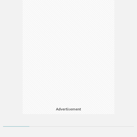
マ
Advertisement