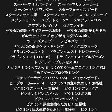
スーパーマリオパーティ
スーパーマリオメーカー2
スーパーマリオワンダー
スターフォックス ガード
スターフォックス 零
スターフォックス2
ストレッチャーズ
スプラトゥーン
スプラトゥーン2
スマブラ for 3DS
スマブラ for WiiU
ゼノブレイド
ゼルダの伝説 トライフォース3銃士
ゼルダの伝説 夢を見る島
ゼル伝 ティアーズ オブ ザ キングダムの全て
ツールズアップ！
デビルズサード
どうぶつの森 ポケットキャンプ
ドラクエウォーク
ドラゴンクエスト 9
ドラゴンクエスト トレジャーズ
ドラゴンクエスト11 (3DS)
ドラゴンクエストビルダーズ2
トワイライトプリンセスHD
ナビつき！つくってわかる はじめて ゲームプログラミング #は
じめてゲームプログラミング
ニンテンドーラボ (nintendo labo)
バイオハザード7
ヒーブホー (heaveho)
ピクミン3 お宝を集めろ！ 無犠牲
ピクミン3 ストーリー 無犠牲
ピクミン3 デラックス
ピクミン3 ビンゴバトル
ピクミン3 ボス戦
ピクミン3 ミッション2人で
ピクミン3 原生生物をたおせ！ 無犠牲
ピクミン3 巨大生物をたおせ！ 無犠牲
ピクミン4