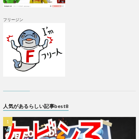
フリージン
A
人気があるらしい記事best8