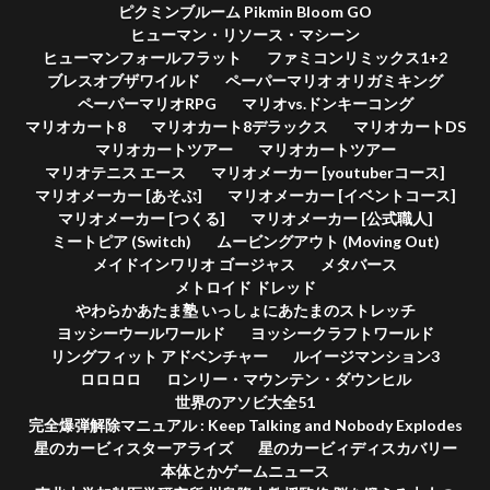
ピクミンブルーム Pikmin Bloom GO
ヒューマン・リソース・マシーン
ヒューマンフォールフラット
ファミコンリミックス1+2
ブレスオブザワイルド
ペーパーマリオ オリガミキング
ペーパーマリオRPG
マリオvs.ドンキーコング
マリオカート8
マリオカート8デラックス
マリオカートDS
マリオカートツアー
マリオカートツアー
マリオテニス エース
マリオメーカー [youtuberコース]
マリオメーカー [あそぶ]
マリオメーカー [イベントコース]
マリオメーカー [つくる]
マリオメーカー [公式職人]
ミートピア (Switch)
ムービングアウト (Moving Out)
メイドインワリオ ゴージャス
メタバース
メトロイド ドレッド
やわらかあたま塾 いっしょにあたまのストレッチ
ヨッシーウールワールド
ヨッシークラフトワールド
リングフィット アドベンチャー
ルイージマンション3
ロロロロ
ロンリー・マウンテン・ダウンヒル
世界のアソビ大全51
完全爆弾解除マニュアル : Keep Talking and Nobody Explodes
星のカービィスターアライズ
星のカービィディスカバリー
本体とかゲームニュース