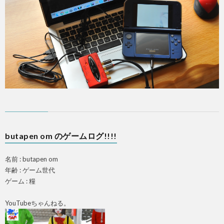
PS4
F
ア
butapen om のゲームログ!!!!
ス
名前 : butapen om
マ
年齢 : ゲーム世代
ゲーム : 糧
ホ
YouTubeちゃんねる。
OTH