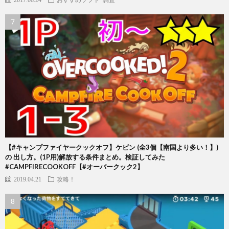
【#キャンプファイヤークックオフ】ケビン (全3個【南国より多い！】)
の 出し方。(1P用)解放する条件まとめ。検証してみた
#CAMPFIRECOOKOFF【#オーバークック2】
2019.04.21
攻略！