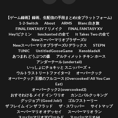
【ゲーム録画】録画、生配信の手段まとめ(全プラットフォーム)
1-2-Switch
About
ARMS
Blanc 白き旅
FINAL FANTASY 7 リメイク
FINAL FANTASY XV
Hey!ピクミン
Innchanted の全て
It Takes Two の全て
NewスーパーマリオブラザーズU
NewスーパーマリオブラザーズU デラックス
STEPN
TUNIC
UntitledGooseGame
XenobladeX
あつまれ どうぶつの森
アルティメット チキン ホース
アンダーテール (undertail)
いっしょにチョキッと スニッパーズ ＋
ウルトラストリートファイター2
オーバークック
オーバークック 王様のフルコース (Overcooked! All You Can
Eat)
オーバークック2 (overcooked2)
おすそわける メイド イン ワリオ
カンニバルクッキング
グッジョブ! (Good Job!)
ゴルフストーリー
ザ フレイム イン ザ フラッド
ザ・スワッパー
サイトマップ
スーパーマリオ オデッセイ
スーパーマリオ ラン
スーパーマリオ3Dワールド
スーパーマリオ64