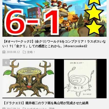
【#オーバークック2】(全クリ) ワールド6をコンプクリア！ラスボスいな
い！？(「全クリ」しての感想とこれから。) #overcooked2
2018.08.12
攻略！
【ドラクエ11】堀井雄二のラフ画を鳥山明が完成させた結果
2017.08.24
おすすめソフト
調査