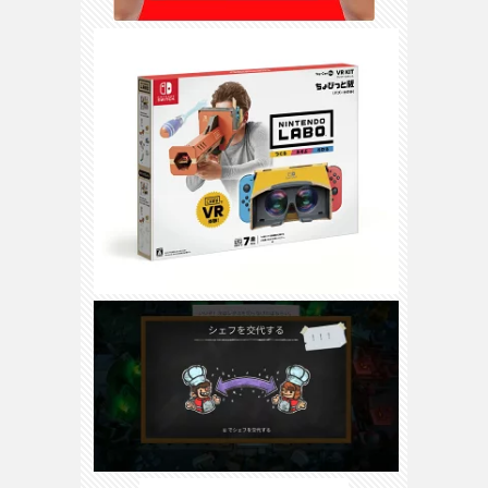
3DS
/
DS
H
ス
WiiU
/
Wii