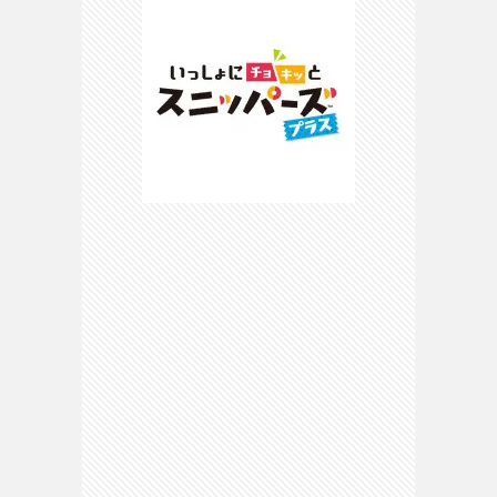
ピ
マ
マ