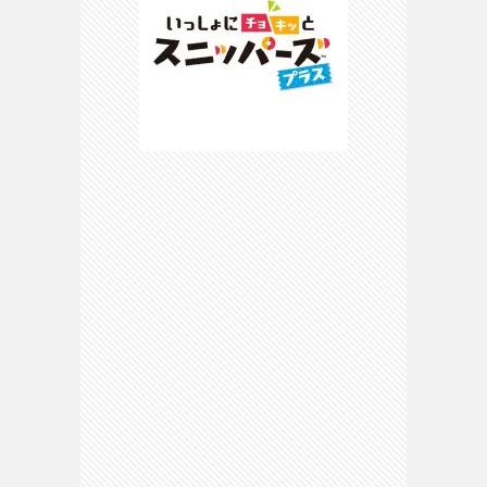
ピ
マ
マ