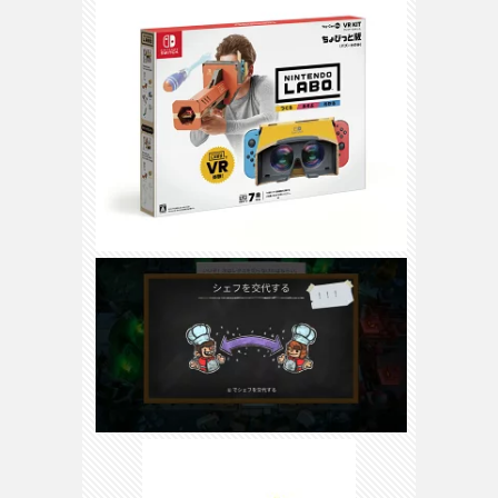
3DS
/
DS
H
ス
WiiU
/
Wii