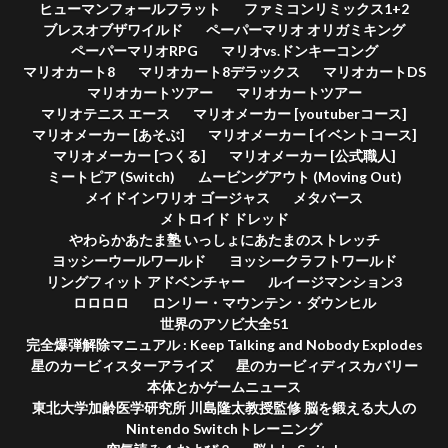
ヒューマンフォールフラット
ファミコンリミックス1+2
ブレスオブザワイルド
ペーパーマリオ オリガミキング
ペーパーマリオRPG
マリオvs.ドンキーコング
マリオカート8
マリオカート8デラックス
マリオカートDS
マリオカートツアー
マリオカートツアー
マリオテニス エース
マリオメーカー [youtuberコース]
マリオメーカー [あそぶ]
マリオメーカー [イベントコース]
マリオメーカー [つくる]
マリオメーカー [公式職人]
ミートピア (Switch)
ムービングアウト (Moving Out)
メイドインワリオ ゴージャス
メタバース
メトロイド ドレッド
やわらかあたま塾 いっしょにあたまのストレッチ
ヨッシーウールワールド
ヨッシークラフトワールド
リングフィット アドベンチャー
ルイージマンション3
ロロロロ
ロンリー・マウンテン・ダウンヒル
世界のアソビ大全51
完全爆弾解除マニュアル : Keep Talking and Nobody Explodes
星のカービィスターアライズ
星のカービィディスカバリー
本体とかゲームニュース
東北大学加齢医学研究所 川島隆太教授監修 脳を鍛える大人の
Nintendo Switchトレーニング