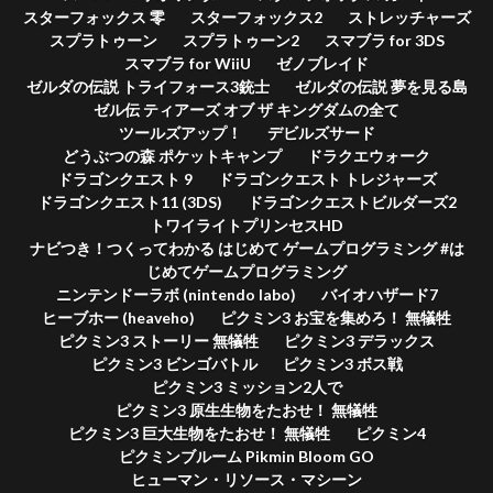
スターフォックス 零
スターフォックス2
ストレッチャーズ
スプラトゥーン
スプラトゥーン2
スマブラ for 3DS
スマブラ for WiiU
ゼノブレイド
ゼルダの伝説 トライフォース3銃士
ゼルダの伝説 夢を見る島
ゼル伝 ティアーズ オブ ザ キングダムの全て
ツールズアップ！
デビルズサード
どうぶつの森 ポケットキャンプ
ドラクエウォーク
ドラゴンクエスト 9
ドラゴンクエスト トレジャーズ
ドラゴンクエスト11 (3DS)
ドラゴンクエストビルダーズ2
トワイライトプリンセスHD
ナビつき！つくってわかる はじめて ゲームプログラミング #は
じめてゲームプログラミング
ニンテンドーラボ (nintendo labo)
バイオハザード7
ヒーブホー (heaveho)
ピクミン3 お宝を集めろ！ 無犠牲
ピクミン3 ストーリー 無犠牲
ピクミン3 デラックス
ピクミン3 ビンゴバトル
ピクミン3 ボス戦
ピクミン3 ミッション2人で
ピクミン3 原生生物をたおせ！ 無犠牲
ピクミン3 巨大生物をたおせ！ 無犠牲
ピクミン4
ピクミンブルーム Pikmin Bloom GO
ヒューマン・リソース・マシーン