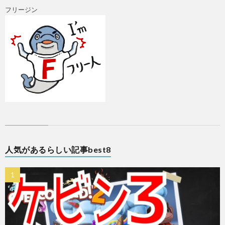
フリージン
A
人気があるらしい記事best8