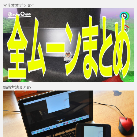
マリオオデッセイ
録画方法まとめ
ス
X