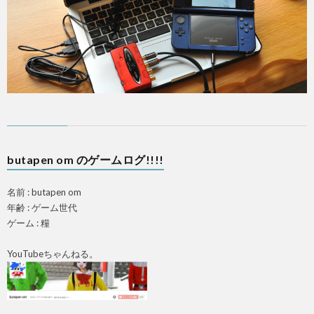
PS4
F
ア
butapen om のゲームログ!!!!
ス
名前 : butapen om
年齢 : ゲーム世代
ゲーム : 糧
マ
YouTubeちゃんねる。
ホ
OTH