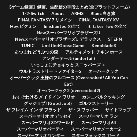
【ゲーム録画】録画、生配信の手段まとめ(全プラットフォーム)
1-2-Switch
About
ARMS
Blanc 白き旅
FINAL FANTASY 7 リメイク
FINAL FANTASY XV
Hey!ピクミン
Innchanted の全て
It Takes Two の全て
NewスーパーマリオブラザーズU
NewスーパーマリオブラザーズU デラックス
STEPN
TUNIC
UntitledGooseGame
XenobladeX
あつまれ どうぶつの森
アルティメット チキン ホース
アンダーテール (undertail)
いっしょにチョキッと スニッパーズ ＋
ウルトラストリートファイター2
オーバークック
オーバークック 王様のフルコース (Overcooked! All You Can
Eat)
オーバークック2 (overcooked2)
おすそわける メイド イン ワリオ
カンニバルクッキング
グッジョブ! (Good Job!)
ゴルフストーリー
ザ フレイム イン ザ フラッド
ザ・スワッパー
サイトマップ
スーパーマリオ オデッセイ
スーパーマリオ ラン
スーパーマリオ3Dワールド
スーパーマリオ64
スーパーマリオパーティ
スーパーマリオメーカー2
スーパーマリオワンダー
スターフォックス ガード