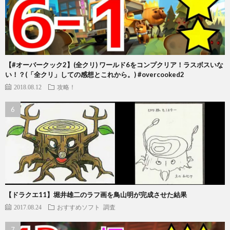
【#オーバークック2】(全クリ) ワールド6をコンプクリア！ラスボスいな
い！？(「全クリ」しての感想とこれから。) #overcooked2
2018.08.12
攻略！
【ドラクエ11】堀井雄二のラフ画を鳥山明が完成させた結果
2017.08.24
おすすめソフト
調査