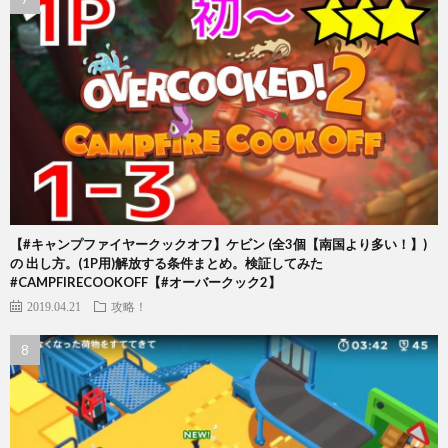
【#キャンプファイヤークックオフ】ケビン (全3個【南国より多い！】)
の 出し方。(1P用)解放する条件まとめ。検証してみた
#CAMPFIRECOOKOFF【#オーバークック2】
2019.04.21
攻略！