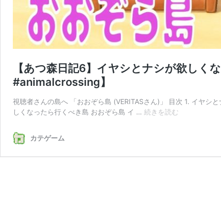
【あつ森日記6】イヤシとナシが欲しくな
#animalcrossing】
視聴者さんの島へ 「おおぞら島 (VERITASさん)」 目次 1. イヤ
【あ
しくなったら行くべき島 おおぞら島 イ …
続きを読む
つ
森
カテゲーム
日
記
6】
イ
ヤ
シ
と
ナ