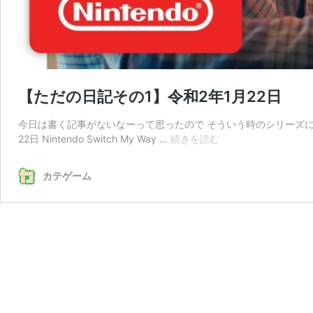
【ただの日記その1】令和2年1月22日
今日は書く記事がないなーって思ったので そういう時のシリーズに 目次
【た
22日 Nintendo Switch My Way …
続きを読む
だ
の
カテゲーム
日
記
そ
の
1】
令
和
2
年